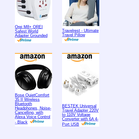
Orei M8+ OREI
Travelrest - Ultimate
Safest World
Travel Pillow
Adapter Grounded
Bose QuietComfort
35 II Wireless
Bluetooth
BESTEK Universal
Headphones, Noise-
Travel Adapter 220V
Cancelling, with
to 110V Voltage
Alexa Voice Control
Converter with 6A 4-
- Black
Port USB