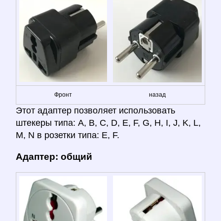
Фронт
назад
Этот адаптер позволяет использовать
штекеры типа: A, B, C, D, E, F, G, H, I, J, K, L,
M, N в розетки типа: E, F.
Адаптер: общий