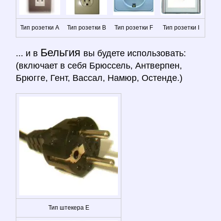
Тип розетки A
Тип розетки B
Тип розетки F
Тип розетки I
Бельгия
... и в
вы будете использовать:
(включает в себя Брюссель, Антверпен,
Брюгге, Гент, Вассал, Намюр, Остенде.)
Тип штекера E