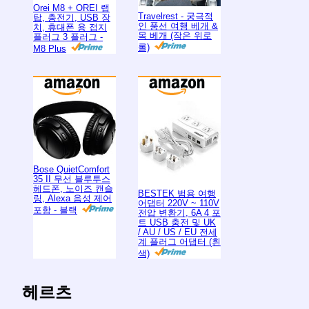
Orei M8 + OREI 랩
Travelrest - 궁극적
탑, 충전기, USB 장
인 풍선 여행 베개 &
치, 휴대폰 용 접지
목 베개 (작은 위로
플러그 3 플러그 -
롤)
M8 Plus
Bose QuietComfort
35 II 무선 블루투스
헤드폰, 노이즈 캔슬
BESTEK 범용 여행
링, Alexa 음성 제어
어댑터 220V ~ 110V
포함 - 블랙
전압 변환기, 6A 4 포
트 USB 충전 및 UK
/ AU / US / EU 전세
계 플러그 어댑터 (흰
색)
헤르츠