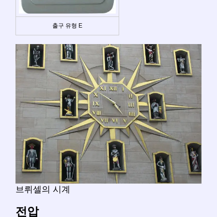
출구 유형 E
브뤼셀의 시계
전압