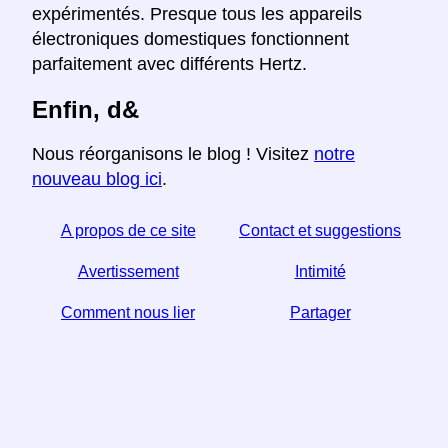
expérimentés. Presque tous les appareils
électroniques domestiques fonctionnent
parfaitement avec différents Hertz.
Enfin, d&
Nous réorganisons le blog ! Visitez
notre
nouveau blog ici
.
A propos de ce site
Contact et suggestions
Avertissement
Intimité
Comment nous lier
Partager
Si vous trouvez cet article utile, aidez-nous en le
partageant sur les réseaux sociaux,
Un lien de votre site Web aide aussi.