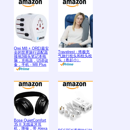
Orei M8 + OREI最安
Travelrest - 终极充
全的世界旅行适配器
气旅行枕头和枕头枕
接地3插头笔记本电
头（卷起小）
脑，充电器，USB设
备，手机 - M8 Plus
Bose QuietComfort
35 II 无线蓝牙耳
机，降噪，带 Alexa