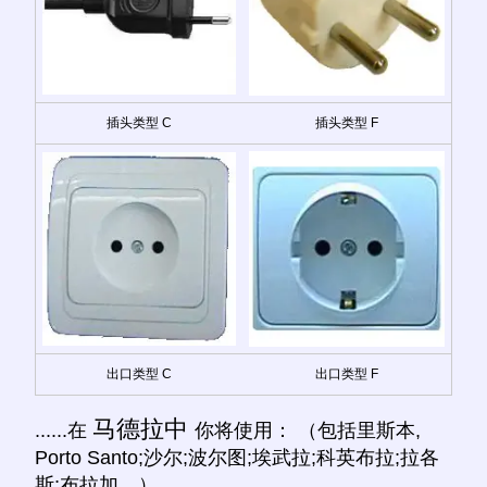
插头类型 C
插头类型 F
出口类型 C
出口类型 F
马德拉中
......在
你将使用： （包括里斯本,
Porto Santo;沙尔;波尔图;埃武拉;科英布拉;拉各
斯;布拉加。）