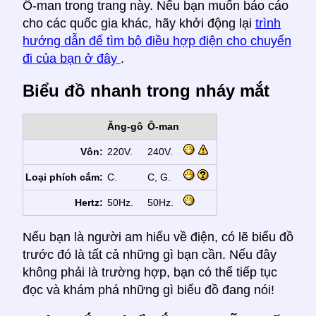
Ô-man trong trang này. Nếu bạn muốn báo cáo
cho các quốc gia khác, hãy khởi động lại
trình
hướng dẫn để tìm bộ điều hợp điện cho chuyến
đi của bạn ở đây
.
Biểu đồ nhanh trong nháy mắt
Ăng-gô
Ô-man
Vôn:
220V.
240V.
Loại phích cắm:
C.
C, G.
Hertz:
50Hz.
50Hz.
Nếu bạn là người am hiểu về điện, có lẽ biểu đồ
trước đó là tất cả những gì bạn cần. Nếu đây
không phải là trường hợp, bạn có thể tiếp tục
đọc và khám phá những gì biểu đồ đang nói!