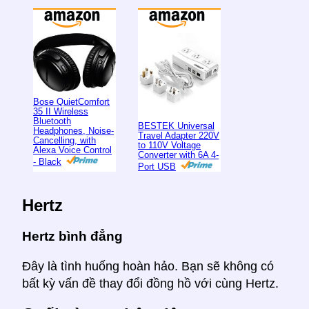
Bose QuietComfort
35 II Wireless
Bluetooth
BESTEK Universal
Headphones, Noise-
Travel Adapter 220V
Cancelling, with
to 110V Voltage
Alexa Voice Control
Converter with 6A 4-
- Black
Port USB
Hertz
Hertz bình đẳng
Đây là tình huống hoàn hảo. Bạn sẽ không có
bất kỳ vấn đề thay đổi đồng hồ với cùng Hertz.