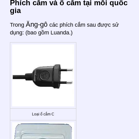
Phích cắm và ổ cắm tại mỗi quốc
gia
Ăng-gô
Trong
các phích cắm sau được sử
dụng: (bao gồm Luanda.)
Loại ổ cắm C