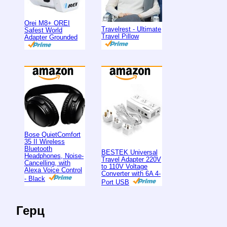
Orei M8+ OREI
Travelrest - Ultimate
Safest World
Travel Pillow
Adapter Grounded
Bose QuietComfort
35 II Wireless
Bluetooth
BESTEK Universal
Headphones, Noise-
Travel Adapter 220V
Cancelling, with
to 110V Voltage
Alexa Voice Control
Converter with 6A 4-
- Black
Port USB
Герц