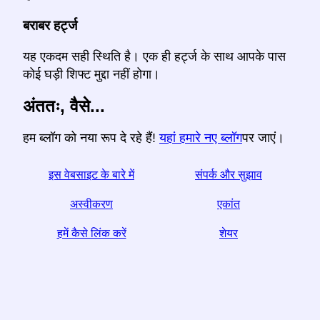
बराबर हर्ट्ज
यह एकदम सही स्थिति है। एक ही हर्ट्ज के साथ आपके पास
कोई घड़ी शिफ्ट मुद्दा नहीं होगा।
अंततः, वैसे...
हम ब्लॉग को नया रूप दे रहे हैं!
यहां हमारे नए ब्लॉग
पर जाएं।
इस वेबसाइट के बारे में
संपर्क और सुझाव
अस्वीकरण
एकांत
हमें कैसे लिंक करें
शेयर
☆ अगर आपको यह लेख उपयोगी लगे, तो इसे सोशल मीडिया पर साझा
करके हमारी मदद करें,
Helps आपकी वेबसाइट का एक लिंक भी मदद करता है।