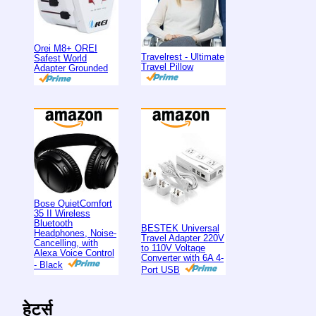
Orei M8+ OREI
Travelrest - Ultimate
Safest World
Travel Pillow
Adapter Grounded
Bose QuietComfort
35 II Wireless
Bluetooth
BESTEK Universal
Headphones, Noise-
Travel Adapter 220V
Cancelling, with
to 110V Voltage
Alexa Voice Control
Converter with 6A 4-
- Black
Port USB
हेटर्स