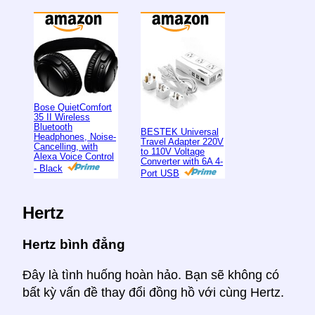
Bose QuietComfort
35 II Wireless
Bluetooth
BESTEK Universal
Headphones, Noise-
Travel Adapter 220V
Cancelling, with
to 110V Voltage
Alexa Voice Control
Converter with 6A 4-
- Black
Port USB
Hertz
Hertz bình đẳng
Đây là tình huống hoàn hảo. Bạn sẽ không có
bất kỳ vấn đề thay đổi đồng hồ với cùng Hertz.