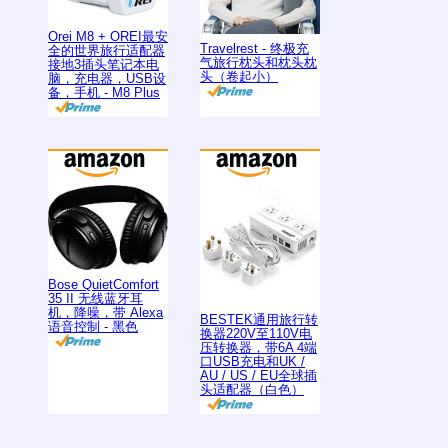
Orei M8 + OREI最安
Travelrest - 终极充
全的世界旅行适配器
气旅行枕头和枕头枕
接地3插头笔记本电
头（卷起小）
脑，充电器，USB设
备，手机 - M8 Plus
Bose QuietComfort
35 II 无线蓝牙耳
机，降噪，带 Alexa
BESTEK通用旅行转
语音控制 - 黑色
换器220V至110V电
压转换器，带6A 4端
口USB充电和UK /
AU / US / EU全球插
头适配器（白色）