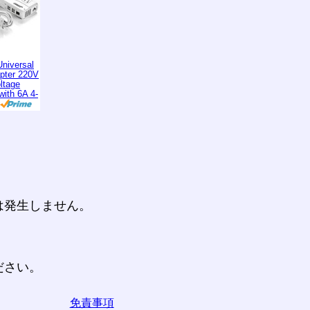
niversal
apter 220V
ltage
with 6A 4-
は発生しません。
ださい。
免責事項