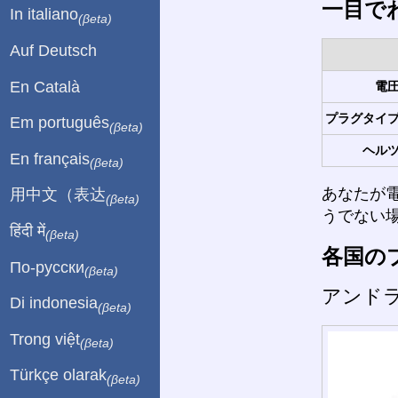
一目で
In italiano
(βeta)
Auf Deutsch
En Català
電圧
プラグタイプ
Em português
(βeta)
ヘルツ
En français
(βeta)
あなたが
用中文（表达
(βeta)
うでない
हिंदी में
(βeta)
各国の
По-русски
(βeta)
アンド
Di indonesia
(βeta)
Trong việt
(βeta)
Türkçe olarak
(βeta)