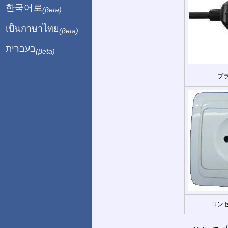
한국어로
(βeta)
เป็นภาษาไทย
(βeta)
בעברית
(βeta)
プラ
コンセ