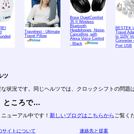
Bose QuietComfort
35 II Wireless
Bluetooth
REI
BESTEK U
Headphones, Noise-
Travelrest - Ultimate
d
Travel Ad
Cancelling, with
Travel Pillow
ounded
to 110V Vo
Alexa Voice Control
Converter 
- Black
Port USB
ルツ
璧な状況です。同じヘルツでは、クロックシフトの問題
、ところで…
リニューアル中です！
新しいブログはこちらから
ご覧く
のサイトについて
連絡先と提案