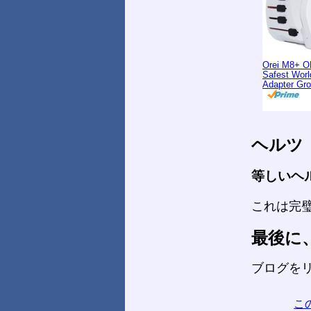
Orei M8+ O
Safest Worl
Adapter Gr
ヘルツ
等しいヘ
これは完
最後に
ブログを
こ