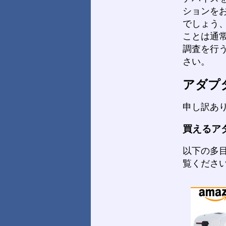
ションを
でしょう
ことは通
調査を行
さい。
アダプ
申し訳あ
買えるア
以下の多目
覧くださ