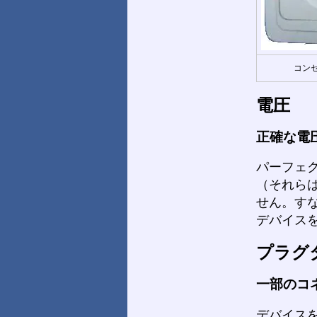
コンセ
電圧
正確な電
パーフェ
（それら
せん。す
デバイス
プラグ
一部のコ
デバイス