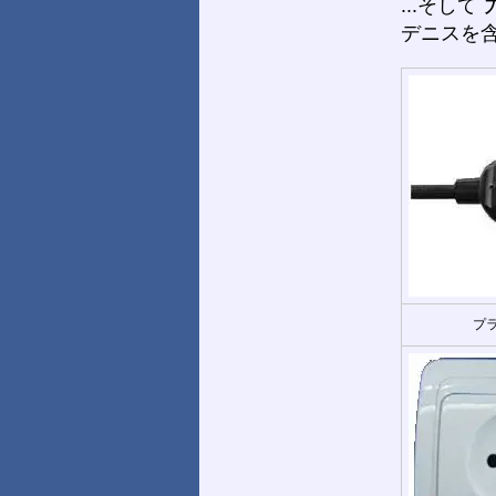
...そして
デニスを
プラ