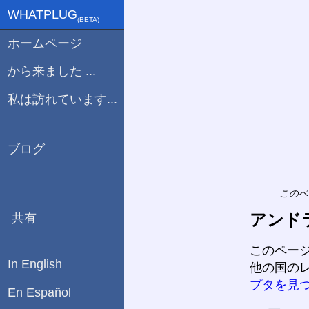
WHATPLUG
(ΒETA)
ホームページ
から来ました ...
私は訪れています...
ブログ
このペ
アンド
共有
このペー
In English
他の国の
プタを見
En Español