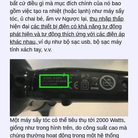
bất cứ điều gì mà mục đích chính của nó bao
gồm việc tạo ra nhiệt (hoặc lạnh) như máy sấy
tóc, ủ chai bé, ấm vv Ngược lại,
thu nhập thấp
hiện đại
các thiết bị điện có khả năng tự động
phát hiện và tự động thích ứng với các điện áp
khác nhau,
ví dụ như bộ sạc usb, bộ sạc máy
tính xách tay, v.v.
Một máy sấy tóc có thể tiêu thụ tới 2000 Watts,
giống như trong hình trên, do công suất cao mà
chúng thường hoạt động trong một hệ thống