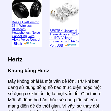
Bose QuietComfort
35 II Wireless
Bluetooth
BESTEK Universal
Headphones, Noise-
Travel Adapter 220V
Cancelling, with
to 110V Voltage
Alexa Voice Control
Converter with 6A 4-
- Black
Port USB
Hertz
Không bằng Hertz
Đây không phải là một vấn đề lớn. Trừ khi bạn
đang sử dụng đồng hồ báo thức điện hoặc một
số động cơ khi tốc độ là một vấn đề. Giải thích:
Một số đồng hồ báo thức sử dụng tần số của
mạng điện để đo thời gian. Vì vậy, sự thay đổi