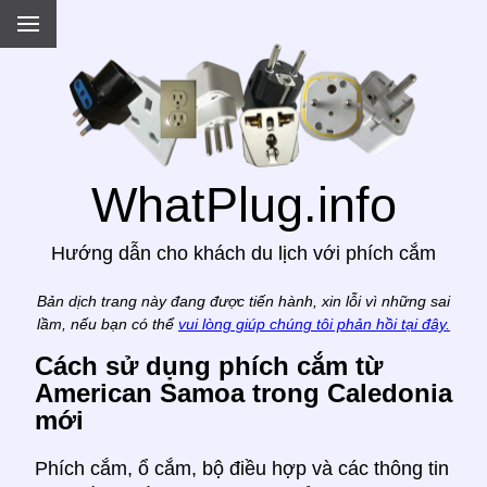
.
WhatPlug.info
Hướng dẫn cho khách du lịch với phích cắm
Bản dịch trang này đang được tiến hành, xin lỗi vì những sai
lầm, nếu bạn có thể
vui lòng giúp chúng tôi phản hồi tại đây.
Cách sử dụng phích cắm từ
American Samoa trong Caledonia
mới
Phích cắm, ổ cắm, bộ điều hợp và các thông tin