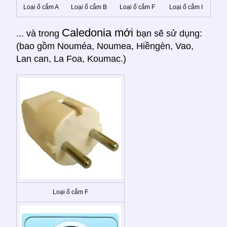
Loại ổ cắm A
Loại ổ cắm B
Loại ổ cắm F
Loại ổ cắm I
Caledonia mới
... và trong
bạn sẽ sử dụng:
(bao gồm Nouméa, Noumea, Hiềngèn, Vao,
Lan can, La Foa, Koumac.)
Loại ổ cắm F