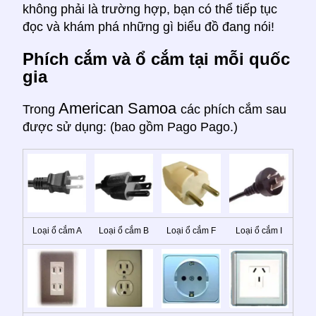
không phải là trường hợp, bạn có thể tiếp tục
đọc và khám phá những gì biểu đồ đang nói!
Phích cắm và ổ cắm tại mỗi quốc
gia
American Samoa
Trong
các phích cắm sau
được sử dụng: (bao gồm Pago Pago.)
Loại ổ cắm A
Loại ổ cắm B
Loại ổ cắm F
Loại ổ cắm I