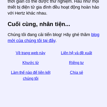
thời gian có thể được thử nghiệm. Hầu như mọi
thiết bị điện tử gia đình đều hoạt động hoàn hảo
với Hertz khác nhau.
Cuối cùng, nhân tiện...
Chúng tôi đang cải tiến blog! Hãy ghé thăm
blog
mới của chúng tôi tại đây
.
Về trang web này
Liên hệ và đề xuất
Khước từ
Riêng tư
Làm thế nào để liên kết
Chia sẻ
chúng tôi
☆ Nếu bạn thấy bài viết này hữu ích, hãy giúp chúng
tôi bằng cách chia sẻ nó trên phương tiện truyền
thông xã hội,
Một liên kết từ trang web của bạn cũng giúp.