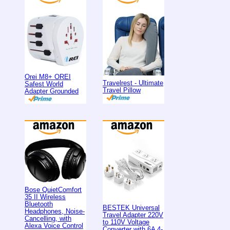
Orei M8+ OREI
Travelrest - Ultimate
Safest World
Travel Pillow
Adapter Grounded
Bose QuietComfort
35 II Wireless
Bluetooth
BESTEK Universal
Headphones, Noise-
Travel Adapter 220V
Cancelling, with
to 110V Voltage
Alexa Voice Control
Converter with 6A 4-