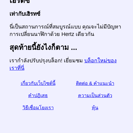
เฮิรตซ์
เท่ากับเฮิรทซ์
นี่เป็นสถานการณ์ที่สมบูรณ์แบบ คุณจะไม่มีปัญหา
การเปลี่ยนนาฬิกาด้วย Hertz เดียวกัน
สุดท้ายนี้ยังไงก็ตาม ...
เรากำลังปรับปรุงบล็อก! เยี่ยมชม
บล็อกใหม่ของ
เราที่นี่
เกี่ยวกับเว็บไซต์นี้
ติดต่อ & คำแนะนำ
คำปฏิเสธ
ความเป็นส่วนตัว
วิธีเชื่อมโยงเรา
หุ้น
☆หากคุณพบว่าบทความนี้มีประโยชน์ช่วยเราด้วยการ
แบ่งปันมันบนโซเชียลมีเดีย