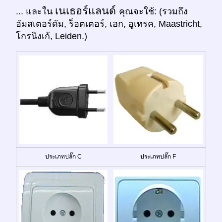
เนเธอร์แลนด์
... และใน
คุณจะใช้: (รวมถึง
อัมสเตอร์ดัม, ร็อตเตอร์, เฮก, อูเทรค, Maastricht,
โกรนิงเก้, Leiden.)
ประเภทปลั๊ก C
ประเภทปลั๊ก F