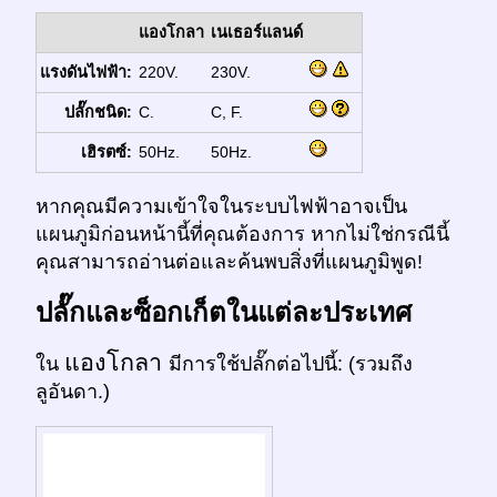
แองโกลา
เนเธอร์แลนด์
แรงดันไฟฟ้า:
220V.
230V.
ปลั๊กชนิด:
C.
C, F.
เฮิรตซ์:
50Hz.
50Hz.
หากคุณมีความเข้าใจในระบบไฟฟ้าอาจเป็น
แผนภูมิก่อนหน้านี้ที่คุณต้องการ หากไม่ใช่กรณีนี้
คุณสามารถอ่านต่อและค้นพบสิ่งที่แผนภูมิพูด!
ปลั๊กและซ็อกเก็ตในแต่ละประเทศ
แองโกลา
ใน
มีการใช้ปลั๊กต่อไปนี้: (รวมถึง
ลูอันดา.)