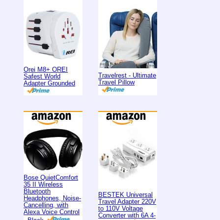
Orei M8+ OREI
Travelrest - Ultimate
Safest World
Travel Pillow
Adapter Grounded
Bose QuietComfort
35 II Wireless
Bluetooth
BESTEK Universal
Headphones, Noise-
Travel Adapter 220V
Cancelling, with
to 110V Voltage
Alexa Voice Control
Converter with 6A 4-