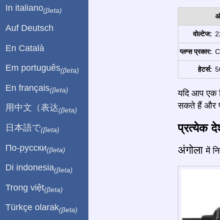
In italiano
(βeta)
अ
Auf Deutsch
वोल्टेज:
2
En Català
प्लग्स प्रकार:
C
Em português
हेटर्स:
5
(βeta)
En français
(βeta)
यदि आप एक बि
सकते हैं और प
用中文（表达
(βeta)
प्रत्येक द
日本語で
(βeta)
По-русски
अंगोला
में 
(βeta)
Di indonesia
(βeta)
Trong việt
(βeta)
Türkçe olarak
(βeta)