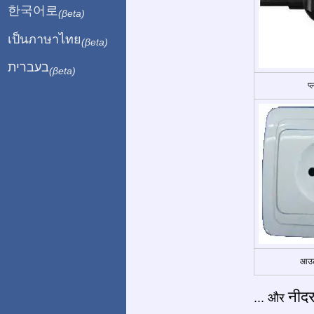
한국어로
(βeta)
เป็นภาษาไทย
(βeta)
בעברית
(βeta)
प
आउट
नीदर
... और