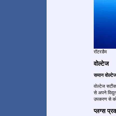
रॉटरडैम
वोल्टेज
समान वोल्टे
वोल्टेज सटीक
से अपने विद्
उपकरण से कोई
प्लग्स प्र