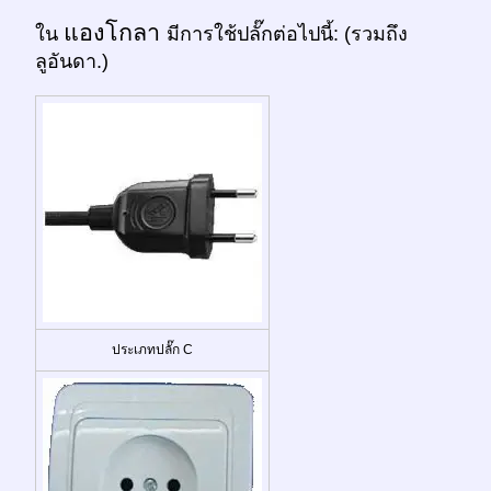
แองโกลา
ใน
มีการใช้ปลั๊กต่อไปนี้: (รวมถึง
ลูอันดา.)
ประเภทปลั๊ก C