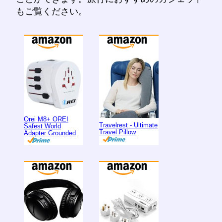
もご覧ください。
Orei M8+ OREI
Travelrest - Ultimate
Safest World
Travel Pillow
Adapter Grounded