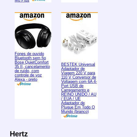
M8 Plus
Fones de ouvido
Bluetooth sem fio
Bose QuietComfort
BESTEK Universal
35 II, cancelamento
Adaptador de
de ruído, com
Viagem 220 V para
controle de voz
110 V Conversor de
Alexa - preto
Voltagem com 6A 4-
Port USB de
Carregamento e
REINO UNIDO / AU
/ EUA / UE
Adaptador de
Plugue Em Todo O
Mundo (branco)
Hertz