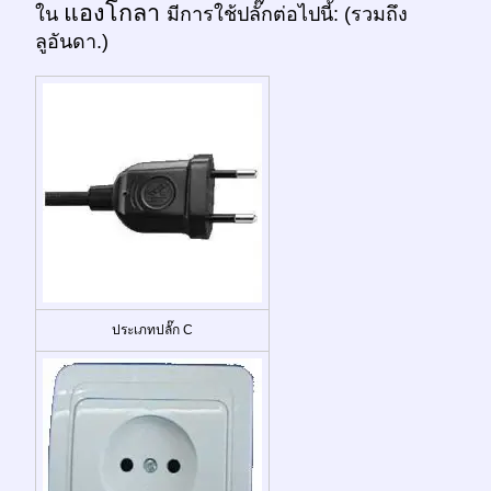
แองโกลา
ใน
มีการใช้ปลั๊กต่อไปนี้: (รวมถึง
ลูอันดา.)
ประเภทปลั๊ก C