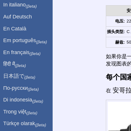
In italiano
(βeta)
安
Auf Deutsch
电压:
22
En Català
插头类型:
C.
Em português
(βeta)
赫兹:
50
En français
(βeta)
如果你是
发现图表
हिंदी में
(βeta)
每个国
日本語で
(βeta)
По-русски
安哥
(βeta)
在
Di indonesia
(βeta)
Trong việt
(βeta)
Türkçe olarak
(βeta)