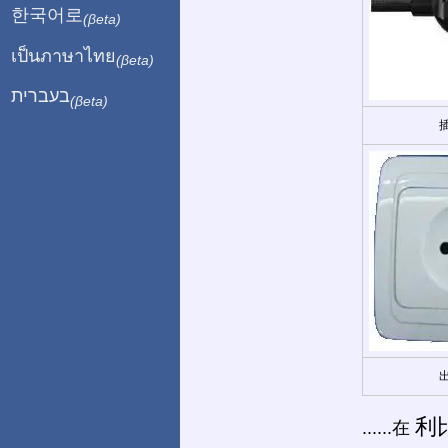
한국어로
(βeta)
เป็นภาษาไทย
(βeta)
בעברית
(βeta)
利
......在