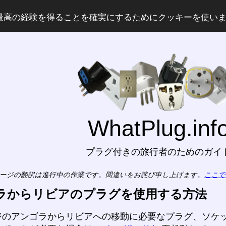
最高の経験を得ることを確実にするためにクッキーを使い
WhatPlug.inf
プラグ付きの旅行者のためのガイ
ージの翻訳は進行中の作業です。間違いをお詫び申し上げます。
ここで
ラからリビアのプラグを使用する方法
ジのアンゴラからリビアへの移動に必要なプラグ、ソケ