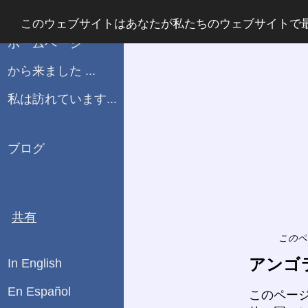
WHATPLUG
このウェブサイトはあなたが私たちのウェブサイトで
(ΒETA)
ホームページ
から来ました ...
私は訪れています...
ブログ
共有
このペ
アンゴ
In English
En Español
このペー