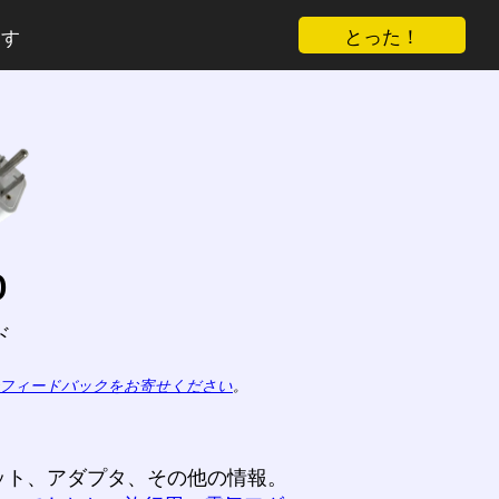
とった！
ます
o
ド
フィードバックをお寄せください
。
ット、アダプタ、その他の情報。