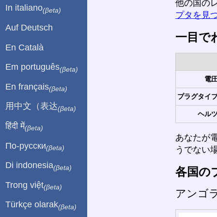
他の国の
In italiano
(βeta)
プタを見
Auf Deutsch
一目で
En Català
Em português
(βeta)
電圧
En français
(βeta)
プラグタイプ
用中文（表达
(βeta)
ヘルツ
हिंदी में
(βeta)
あなたが
По-русски
(βeta)
うでない
Di indonesia
(βeta)
各国の
Trong việt
(βeta)
アンゴ
Türkçe olarak
(βeta)