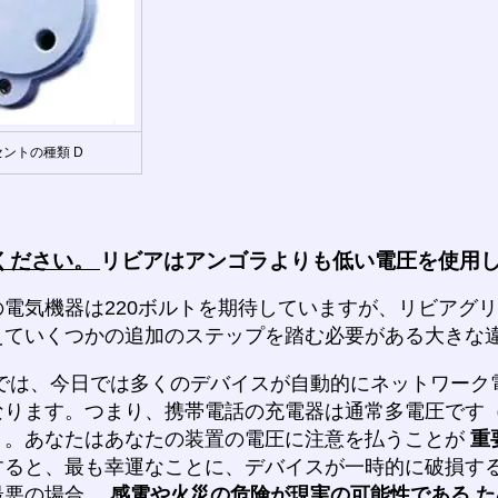
ントの種類 D
ください。
リビアはアンゴラよりも低い電圧を使用
電気機器は220ボルトを期待していますが、リビアグリ
えていくつかの追加のステップを踏む必要がある大きな
では、今日では多くのデバイスが自動的にネットワーク
なります。つまり、携帯電話の充電器は通常多電圧です
）。あなたはあなたの装置の電圧に注意を払うことが
重
すると、最も幸運なことに、デバイスが一時的に破損す
最悪の場合、
感電や火災の危険が現実の可能性である
た