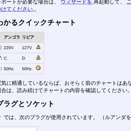
レポートが必要な場合は、
ウィザードを
再起動して、
つけてください
。
わかるクイックチャート
アンゴラ
リビア
:
220V.
127V.
:
C.
D.
:
50Hz.
50Hz.
電気に精通しているならば、おそらく前のチャートはあ
場合は、読み続けてチャートの内容を確認してください
プラグとソケット
ラ
では、次のプラグが使用されています。 （ルアンダ