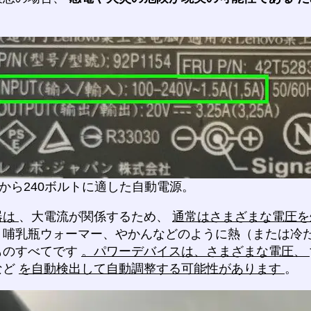
トから240ボルトに適した自動電源。
器は
、大電流が関係するため、
通常はさまざまな電圧
、哺乳瓶ウォーマー、やかんなどのように熱（または冷
ものすべてです
。パワーデバイスは、さまざまな電圧、
など
を自動検出して自動調整する可能性があります
。