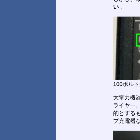
い
。
100ボル
大電力機
ライヤー
的とする
プ充電器