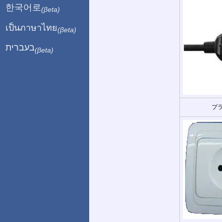
한국어로
(βeta)
เป็นภาษาไทย
(βeta)
בעברית
(βeta)
プラ