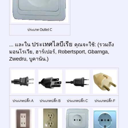
ประเภท Outlet C
ประเทศไลบีเรีย
... และใน
คุณจะใช้: (รวมถึง
มอนโรเวีย, ฮาร์เปอร์, Robertsport, Gbarnga,
Zwedru, บูคานัน.)
ประเภทปลั๊ก A
ประเภทปลั๊ก B
ประเภทปลั๊ก C
ประเภทปลั๊ก F