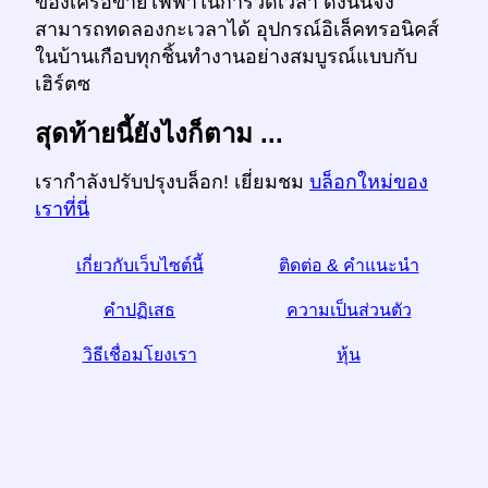
ของเครือข่ายไฟฟ้าในการวัดเวลา ดังนั้นจึง
สามารถทดลองกะเวลาได้ อุปกรณ์อิเล็คทรอนิคส์
ในบ้านเกือบทุกชิ้นทำงานอย่างสมบูรณ์แบบกับ
เฮิร์ตซ
สุดท้ายนี้ยังไงก็ตาม ...
เรากำลังปรับปรุงบล็อก! เยี่ยมชม
บล็อกใหม่ของ
เราที่นี่
เกี่ยวกับเว็บไซต์นี้
ติดต่อ & คำแนะนำ
คำปฏิเสธ
ความเป็นส่วนตัว
วิธีเชื่อมโยงเรา
หุ้น
☆หากคุณพบว่าบทความนี้มีประโยชน์ช่วยเราด้วยการ
แบ่งปันมันบนโซเชียลมีเดีย
link ลิงค์จากเว็บไซต์ของคุณช่วยด้วย