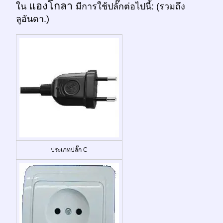
แองโกลา
ใน
มีการใช้ปลั๊กต่อไปนี้: (รวมถึง
ลูอันดา.)
ประเภทปลั๊ก C