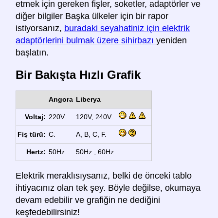
etmek için gereken fişler, soketler, adaptörler ve
diğer bilgiler Başka ülkeler için bir rapor
istiyorsanız,
buradaki seyahatiniz için elektrik
adaptörlerini bulmak üzere sihirbazı
yeniden
başlatın.
Bir Bakışta Hızlı Grafik
Angora
Liberya
Voltaj:
220V.
120V, 240V.
Fiş türü:
C.
A, B, C, F.
Hertz:
50Hz.
50Hz., 60Hz.
Elektrik meraklısıysanız, belki de önceki tablo
ihtiyacınız olan tek şey. Böyle değilse, okumaya
devam edebilir ve grafiğin ne dediğini
keşfedebilirsiniz!