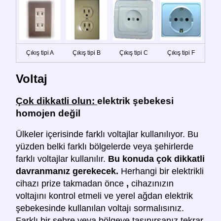
Çıkış tipi A
Çıkış tipi B
Çıkış tipi C
Çıkış tipi F
Voltaj
Çok dikkatli olun:
elektrik şebekesi
homojen değil
Ülkeler içerisinde farklı voltajlar kullanılıyor. Bu
yüzden belki farklı bölgelerde veya şehirlerde
farklı voltajlar kullanılır.
Bu konuda çok dikkatli
davranmanız gerekecek.
Herhangi bir elektrikli
cihazı prize takmadan önce
,
cihazınızın
voltajını kontrol etmeli ve yerel ağdan elektrik
şebekesinde kullanılan voltajı sormalısınız.
Farklı bir şehre veya bölgeye taşınırsanız tekrar