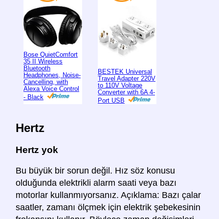
Bose QuietComfort
35 II Wireless
Bluetooth
BESTEK Universal
Headphones, Noise-
Travel Adapter 220V
Cancelling, with
to 110V Voltage
Alexa Voice Control
Converter with 6A 4-
- Black
Port USB
Hertz
Hertz yok
Bu büyük bir sorun değil. Hız söz konusu
olduğunda elektrikli alarm saati veya bazı
motorlar kullanmıyorsanız. Açıklama: Bazı çalar
saatler, zamanı ölçmek için elektrik şebekesinin