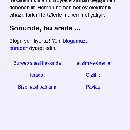
frekansını kullanır. Böylece zaman değişimleri
denenebilir. Hemen hemen her ev elektronik
cihazı, farklı Hertz'lerle mükemmel çalışır.
Sonunda, bu arada ...
Blogu yeniliyoruz!
Yeni blogumuzu
buradan
ziyaret edin.
Bu web sitesi hakkında
İletişim ve öneriler
feragat
Gizlilik
Bize nasıl bağlanır
Paylaş
☆ Bu makaleyi yararlı bulursanız, sosyal medyada
paylaşarak bize yardımcı olun,
Website web sitenizden bir bağlantı da yardımcı olur.