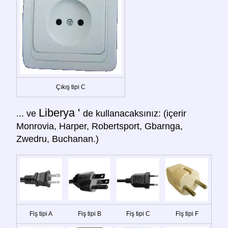
Çıkış tipi C
Liberya '
... ve
de kullanacaksınız: (içerir
Monrovia, Harper, Robertsport, Gbarnga,
Zwedru, Buchanan.)
Fiş tipi A
Fiş tipi B
Fiş tipi C
Fiş tipi F