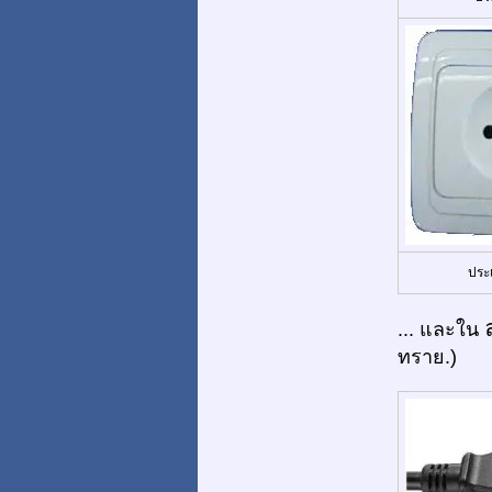
ประ
... และใน
ทราย.)