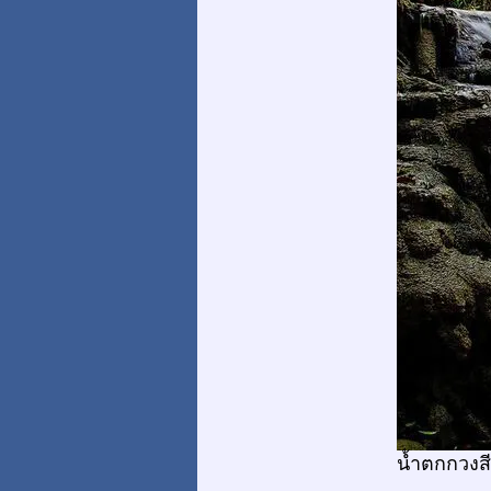
น้ำตกกวงสี