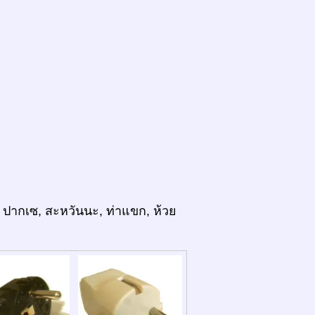
ง, ปากเซ, สะหวันนะ, ท่าแขก, ห้วย