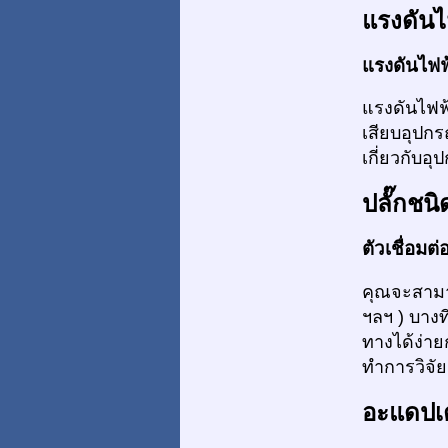
แรงดันไ
แรงดันไฟฟ้
แรงดันไฟฟ
เสียบอุปก
เกี่ยวกับอ
ปลั๊กชนิ
ตัวเชื่อมต
คุณจะสามาร
ฯลฯ ) บาง
ทางได้ง่าย
ทำการวิจัย
อะแดปเ