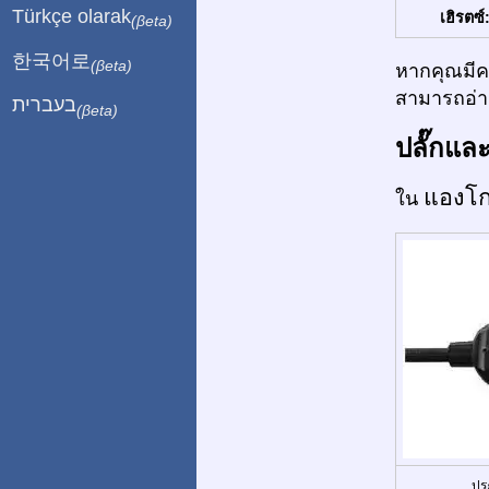
Türkçe olarak
เฮิรตซ์
(βeta)
한국어로
(βeta)
หากคุณมีคว
สามารถอ่าน
בעברית
(βeta)
ปลั๊กแล
แองโ
ใน
ปร