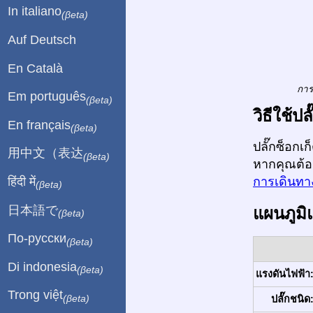
In italiano
(βeta)
Auf Deutsch
En Català
การ
Em português
(βeta)
วิธีใช้
En français
(βeta)
ปลั๊กซ็อกเ
用中文（表达
(βeta)
หากคุณต้อ
हिंदी में
การเดินทาง
(βeta)
日本語で
แผนภูมิ
(βeta)
По-русски
(βeta)
Di indonesia
(βeta)
แรงดันไฟฟ้า
Trong việt
(βeta)
ปลั๊กชนิด