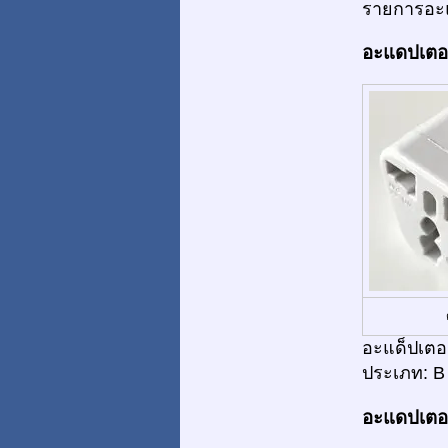
รายการอะแ
อะแดปเตอร์
อะแด็ปเตอร
ประเภท: B
อะแดปเตอร์