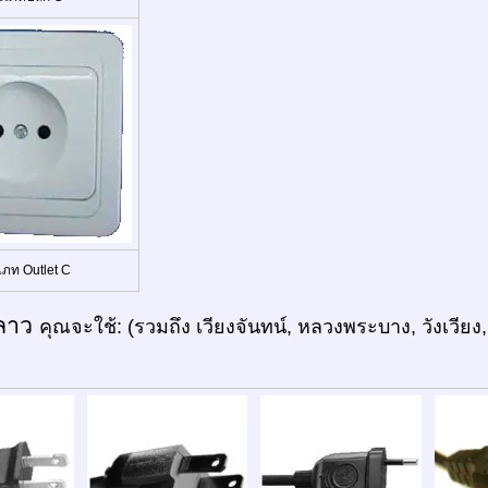
เภท Outlet C
ลาว
คุณจะใช้: (รวมถึง เวียงจันทน์, หลวงพระบาง, วังเวีย