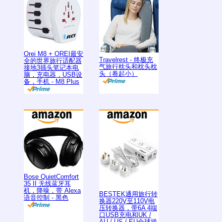
Orei M8 + OREI最安
Travelrest - 终极充
全的世界旅行适配器
气旅行枕头和枕头枕
接地3插头笔记本电
头（卷起小）
脑，充电器，USB设
备，手机 - M8 Plus
Bose QuietComfort
35 II 无线蓝牙耳
机，降噪，带 Alexa
BESTEK通用旅行转
语音控制 - 黑色
换器220V至110V电
压转换器，带6A 4端
口USB充电和UK /
AU / US / EU全球插