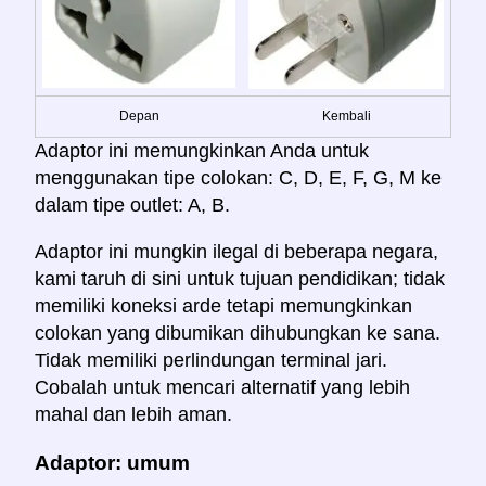
Depan
Kembali
Adaptor ini memungkinkan Anda untuk
menggunakan tipe colokan: C, D, E, F, G, M ke
dalam tipe outlet: A, B.
Adaptor ini mungkin ilegal di beberapa negara,
kami taruh di sini untuk tujuan pendidikan; tidak
memiliki koneksi arde tetapi memungkinkan
colokan yang dibumikan dihubungkan ke sana.
Tidak memiliki perlindungan terminal jari.
Cobalah untuk mencari alternatif yang lebih
mahal dan lebih aman.
Adaptor: umum