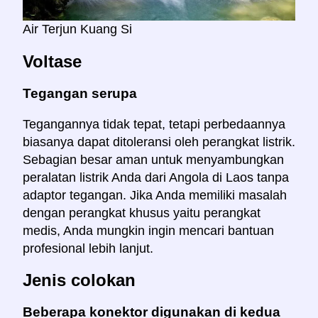
Air Terjun Kuang Si
Voltase
Tegangan serupa
Tegangannya tidak tepat, tetapi perbedaannya
biasanya dapat ditoleransi oleh perangkat listrik.
Sebagian besar aman untuk menyambungkan
peralatan listrik Anda dari Angola di Laos tanpa
adaptor tegangan. Jika Anda memiliki masalah
dengan perangkat khusus yaitu perangkat
medis, Anda mungkin ingin mencari bantuan
profesional lebih lanjut.
Jenis colokan
Beberapa konektor digunakan di kedua