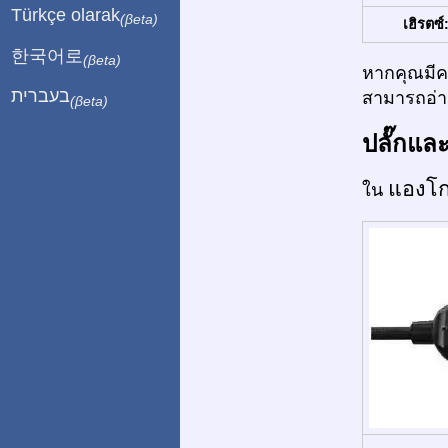
Türkçe olarak
(βeta)
เฮิรตซ์
한국어로
(βeta)
หากคุณมีคว
בעברית
สามารถอ่าน
(βeta)
ปลั๊กแล
แองโ
ใน