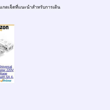
แกดเจ็ตที่แนะนำสำหรับการเดิน
niversal
apter 220V
ltage
with 6A 4-