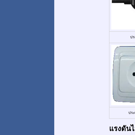
ปร
ประ
แรงดันไ