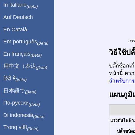
In italiano
(βeta)
Auf Deutsch
En Català
การ
Em português
(βeta)
วิธีใช้
En français
(βeta)
ปลั๊กซ็อกเ
用中文（表达
(βeta)
หน้านี้ หา
हिंदी में
(βeta)
สำหรับการเ
日本語で
(βeta)
แผนภูมิ
По-русски
(βeta)
Di indonesia
(βeta)
แรงดันไฟฟ้า
Trong việt
(βeta)
ปลั๊กชนิด