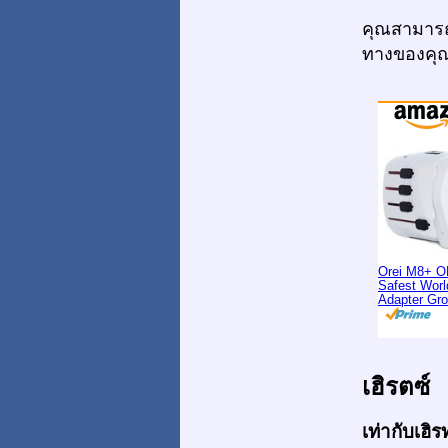
คุณสามารถ
ทางของคุ
Orei M8+ O
Safest Worl
Adapter Gr
เฮิรตซ์
เท่ากับเฮิร