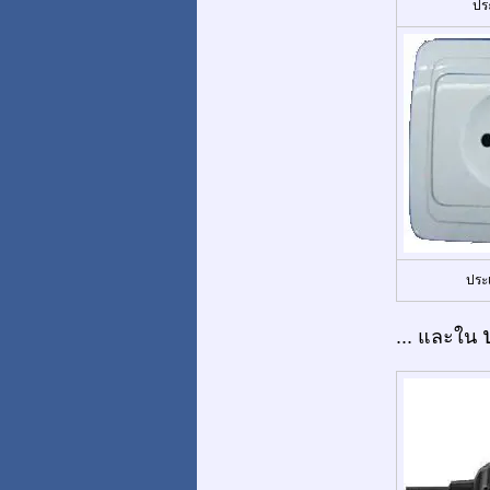
ปร
ประ
... และใน