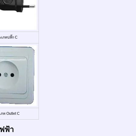
ะเภทปลั๊ก C
เภท Outlet C
ฟฟ้า