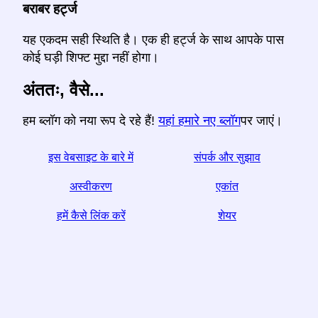
बराबर हर्ट्ज
यह एकदम सही स्थिति है। एक ही हर्ट्ज के साथ आपके पास
कोई घड़ी शिफ्ट मुद्दा नहीं होगा।
अंततः, वैसे...
हम ब्लॉग को नया रूप दे रहे हैं!
यहां हमारे नए ब्लॉग
पर जाएं।
इस वेबसाइट के बारे में
संपर्क और सुझाव
अस्वीकरण
एकांत
हमें कैसे लिंक करें
शेयर
☆ अगर आपको यह लेख उपयोगी लगे, तो इसे सोशल मीडिया पर साझा
करके हमारी मदद करें,
Helps आपकी वेबसाइट का एक लिंक भी मदद करता है।