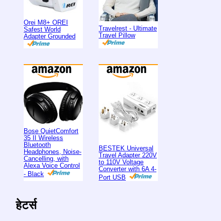
Orei M8+ OREI
Travelrest - Ultimate
Safest World
Travel Pillow
Adapter Grounded
Bose QuietComfort
35 II Wireless
Bluetooth
BESTEK Universal
Headphones, Noise-
Travel Adapter 220V
Cancelling, with
to 110V Voltage
Alexa Voice Control
Converter with 6A 4-
- Black
Port USB
हेटर्स