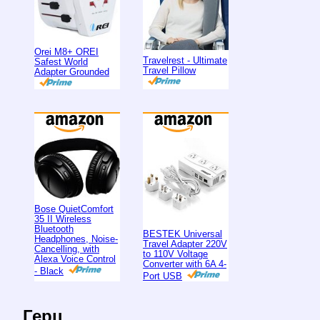
Orei M8+ OREI
Travelrest - Ultimate
Safest World
Travel Pillow
Adapter Grounded
Bose QuietComfort
35 II Wireless
Bluetooth
BESTEK Universal
Headphones, Noise-
Travel Adapter 220V
Cancelling, with
to 110V Voltage
Alexa Voice Control
Converter with 6A 4-
- Black
Port USB
Герц