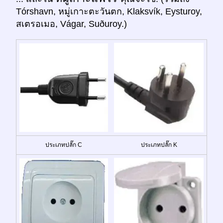
Tórshavn, หมู่เกาะตะวันตก, Klaksvík, Eysturoy,
สเตรอเมอ, Vágar, Suðuroy.)
ประเภทปลั๊ก C
ประเภทปลั๊ก K