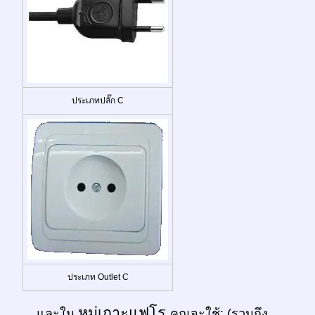
ประเภทปลั๊ก C
ประเภท Outlet C
หมู่เกาะแฟโร
... และใน
คุณจะใช้: (รวมถึง