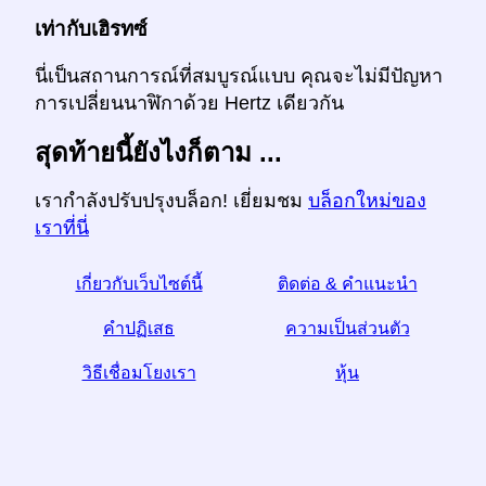
เท่ากับเฮิรทซ์
นี่เป็นสถานการณ์ที่สมบูรณ์แบบ คุณจะไม่มีปัญหา
การเปลี่ยนนาฬิกาด้วย Hertz เดียวกัน
สุดท้ายนี้ยังไงก็ตาม ...
เรากำลังปรับปรุงบล็อก! เยี่ยมชม
บล็อกใหม่ของ
เราที่นี่
เกี่ยวกับเว็บไซต์นี้
ติดต่อ & คำแนะนำ
คำปฏิเสธ
ความเป็นส่วนตัว
วิธีเชื่อมโยงเรา
หุ้น
☆หากคุณพบว่าบทความนี้มีประโยชน์ช่วยเราด้วยการ
แบ่งปันมันบนโซเชียลมีเดีย
link ลิงค์จากเว็บไซต์ของคุณช่วยด้วย