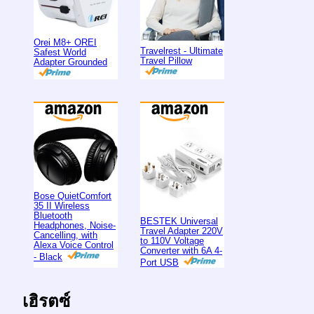
Orei M8+ OREI
Travelrest - Ultimate
Safest World
Travel Pillow
Adapter Grounded
Bose QuietComfort
35 II Wireless
Bluetooth
BESTEK Universal
Headphones, Noise-
Travel Adapter 220V
Cancelling, with
to 110V Voltage
Alexa Voice Control
Converter with 6A 4-
- Black
Port USB
เฮิรตซ์