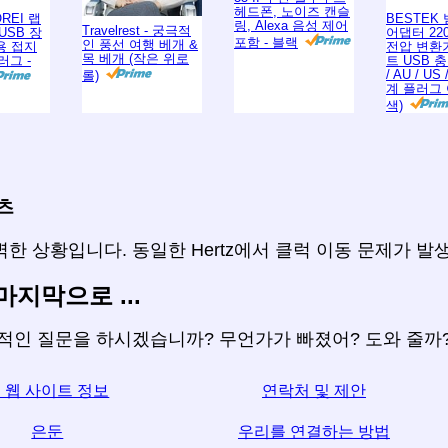
헤드폰, 노이즈 캔슬
OREI 랩
BESTEK
링, Alexa 음성 제어
Travelrest - 궁극적
USB 장
어댑터 220
포함 - 블랙
인 풍선 여행 베개 &
용 접지
전압 변환기,
목 베개 (작은 위로
러그 -
트 USB 충
/ AU / US
롤)
계 플러그 
색)
츠
한 상황입니다. 동일한 Hertz에서 클럭 이동 문제가 발
마지막으로 ...
체적인 질문을 하시겠습니까? 무언가가 빠졌어? 도와 줄까
 웹 사이트 정보
연락처 및 제안
은둔
우리를 연결하는 방법