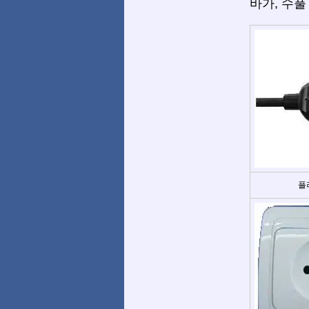
바가, 수풀 
플