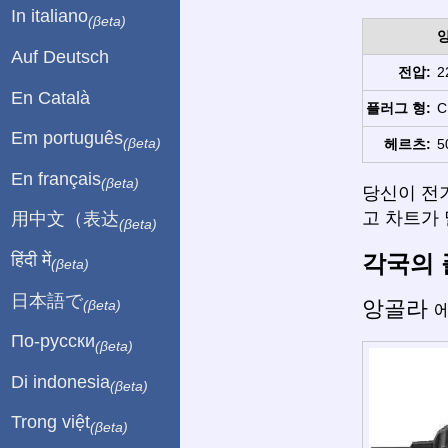
In italiano
(βeta)
Auf Deutsch
전압:
2
En Català
플러그 형:
C
Em português
(βeta)
헤르츠:
5
En français
(βeta)
당신이 전
고 차트가 
用中文（表达
(βeta)
각국의 
हिंदी में
(βeta)
日本語で
앙골라
(βeta)
에
По-русски
(βeta)
Di indonesia
(βeta)
Trong việt
(βeta)