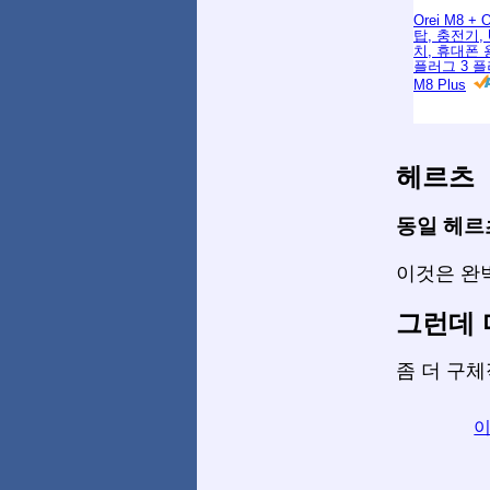
Orei M8 + 
탑, 충전기, 
치, 휴대폰 
플러그 3 플
M8 Plus
헤르츠
동일 헤르
이것은 완벽
그런데 
좀 더 구
이