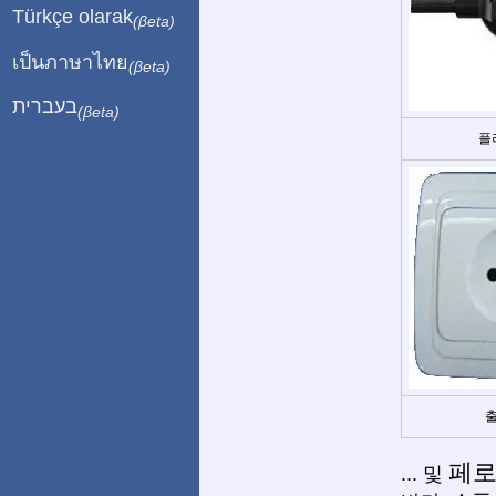
Türkçe olarak
(βeta)
เป็นภาษาไทย
(βeta)
בעברית
(βeta)
플
출
페로
... 및