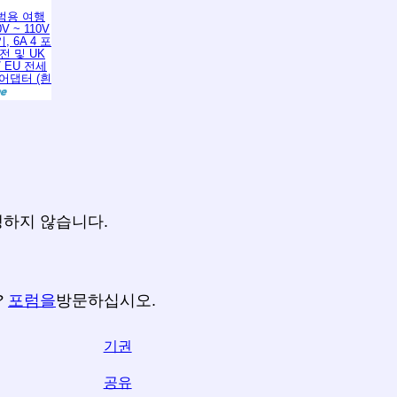
 범용 여행
V ~ 110V
 6A 4 포
전 및 UK
 / EU 전세
어댑터 (흰
생하지 않습니다.
?
포럼을
방문하십시오.
기권
공유