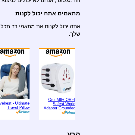
Im מצטער, אנחנו לא יכולים למצוא מתאם לנסיעה במסד הנתונים שלנו.
מתאמים אתה יכול לקנות
אתה יכול לקנות את מתאמי רב תכליתי
שלך.
Orei M8+ OREI
velrest - Ultimate
Safest World
Travel Pillow
Adapter Grounded
הרץ