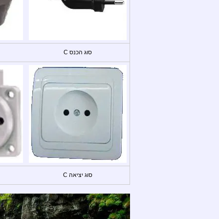
סוג הכנס C
סוג יציאה C