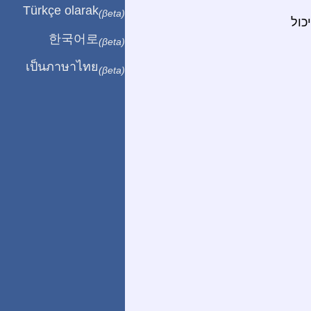
Türkçe olarak
(βeta)
כול
한국어로
(βeta)
เป็นภาษาไทย
(βeta)