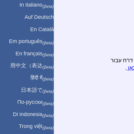
In italiano
(βeta)
Auf Deutsch
En Català
Em português
(βeta)
En français
(βeta)
דו"ח עבור
用中文（表达
(βeta)
אן
.
हिंदी में
(βeta)
日本語で
(βeta)
По-русски
(βeta)
Di indonesia
(βeta)
Trong việt
(βeta)