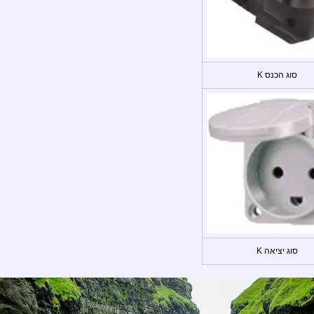
סוג הכנס K
סוג יציאה K