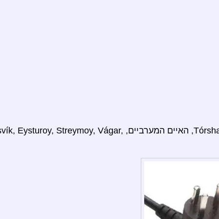
תשתמש ב: (כולל Tórshavn, האיים המערביים,  Eysturoy, Streymoy, Vágar