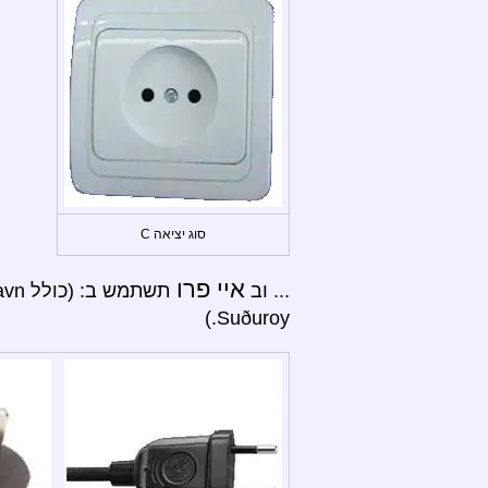
סוג יציאה C
איי פרו
... וב
Suðuroy.)