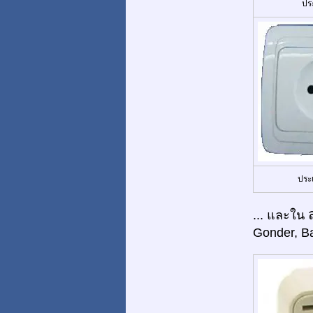
ปร
ประ
... และใน
Gonder, Ba