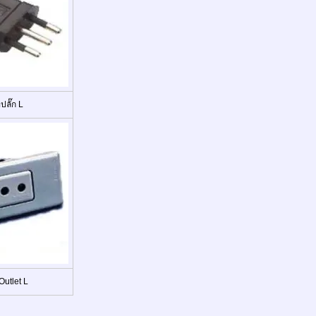
ลั๊ก L
utlet L