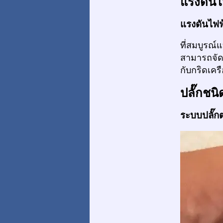
แรงดันไ
แรงดันไฟฟ
ที่สมบูรณ์
สามารถจัด
กับกริดเคร
ปลั๊กชนิ
ระบบปลั๊กต