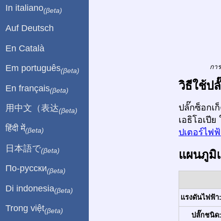
In italiano
(βeta)
Auf Deutsch
En Català
การ
Em português
(βeta)
วิธีใช้
En français
(βeta)
ปลั๊กซ็อกเ
用中文（表达
(βeta)
เอธิโอเปีย
हिंदी में
(βeta)
ปเตอร์ไฟฟ้
日本語で
(βeta)
แผนภูมิ
По-русски
(βeta)
Di indonesia
(βeta)
แรงดันไฟฟ้า
Trong việt
(βeta)
ปลั๊กชนิด