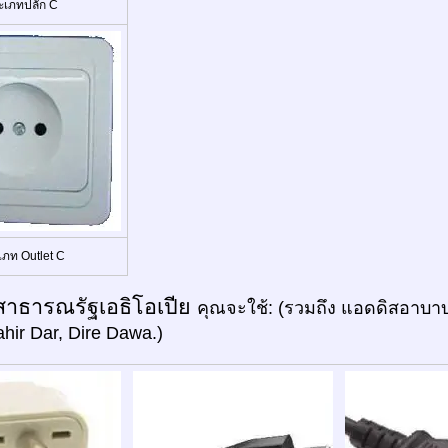
ะเภทปลั๊ก C
เภท Outlet C
สาธารณรัฐเอธิโอเปีย
คุณจะใช้: (รวมถึง แอดดิสอาบาบา
hir Dar, Dire Dawa.)