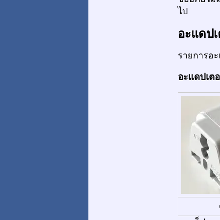
ไป
อะแดปเ
รายการอะแ
อะแดปเตอร์