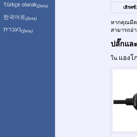
Türkçe olarak
(βeta)
เฮิรตซ์
한국어로
(βeta)
หากคุณมีคว
בעברית
สามารถอ่าน
(βeta)
ปลั๊กแล
แองโ
ใน