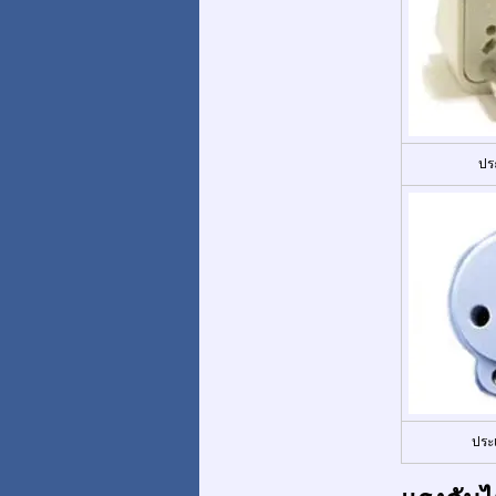
ปร
ประ