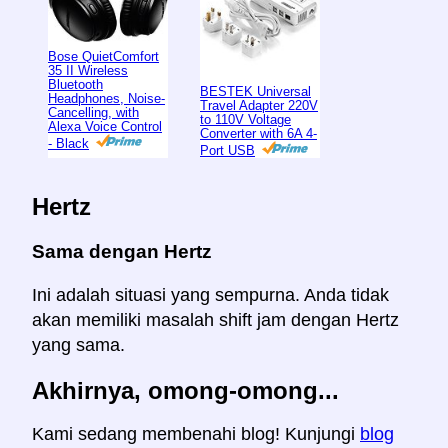
Bose QuietComfort
35 II Wireless
Bluetooth
BESTEK Universal
Headphones, Noise-
Travel Adapter 220V
Cancelling, with
to 110V Voltage
Alexa Voice Control
Converter with 6A 4-
- Black
Port USB
Hertz
Sama dengan Hertz
Ini adalah situasi yang sempurna. Anda tidak
akan memiliki masalah shift jam dengan Hertz
yang sama.
Akhirnya, omong-omong...
Kami sedang membenahi blog! Kunjungi
blog