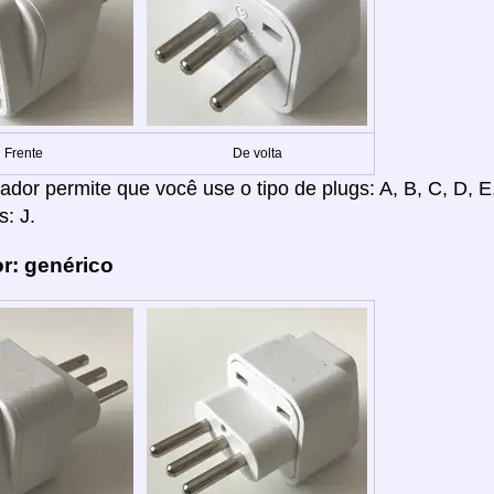
Frente
De volta
dor permite que você use o tipo de plugs: A, B, C, D, E, F
: J.
r: genérico