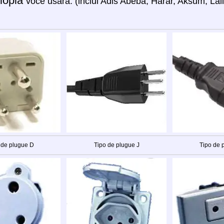
iópia
você usará: (inclui Adis Abeba, Harar, Aksum, Lal
 de plugue D
Tipo de plugue J
Tipo de 