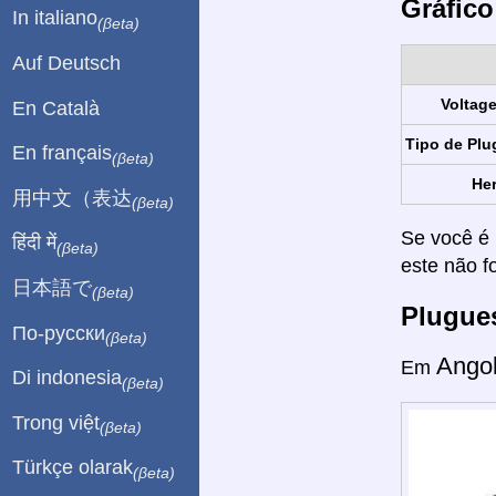
Gráfico
In italiano
(βeta)
Auf Deutsch
Voltag
En Català
Tipo de Plu
En français
(βeta)
Her
用中文（表达
(βeta)
Se você é 
हिंदी में
(βeta)
este não f
日本語で
(βeta)
Plugue
По-русски
(βeta)
Ango
Em
Di indonesia
(βeta)
Trong việt
(βeta)
Türkçe olarak
(βeta)