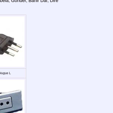
ibela, Gonder, Bahir Dar, Dire
plugue L