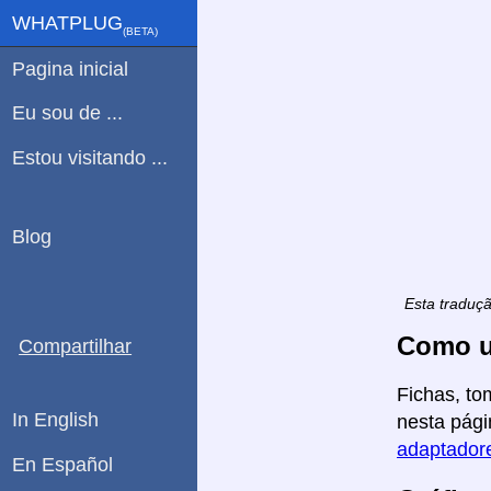
WHATPLUG
(ΒETA)
Pagina inicial
Eu sou de ...
Estou visitando ...
Blog
Esta traduç
Como u
Compartilhar
Fichas, to
In English
nesta pági
adaptadore
En Español