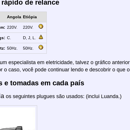
 rápido de relance
Angola
Etiópia
em:
220V.
220V.
gs:
C.
D, J, L.
tz:
50Hz.
50Hz.
um especialista em eletricidade, talvez o gráfico anterio
or o caso, você pode continuar lendo e descobrir o que o
s e tomadas em cada país
la
os seguintes plugues são usados: (inclui Luanda.)