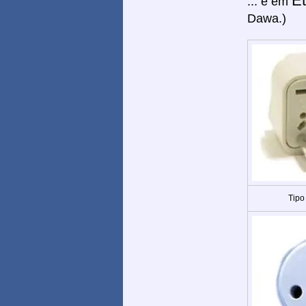
Et
... e em
Dawa.)
Tipo