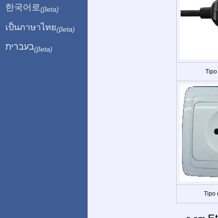
한국어로
(βeta)
เป็นภาษาไทย
(βeta)
בעברית
(βeta)
Tipo
Tipo