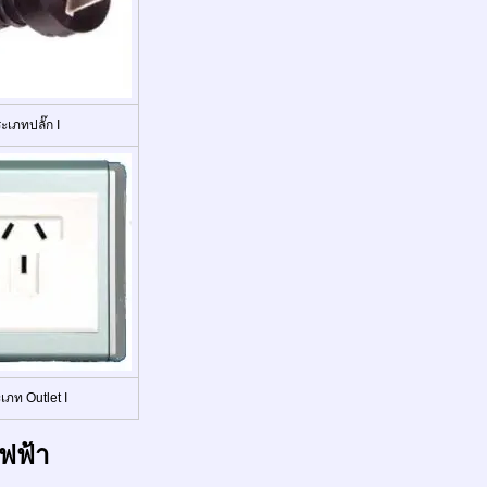
ะเภทปลั๊ก I
เภท Outlet I
ฟฟ้า