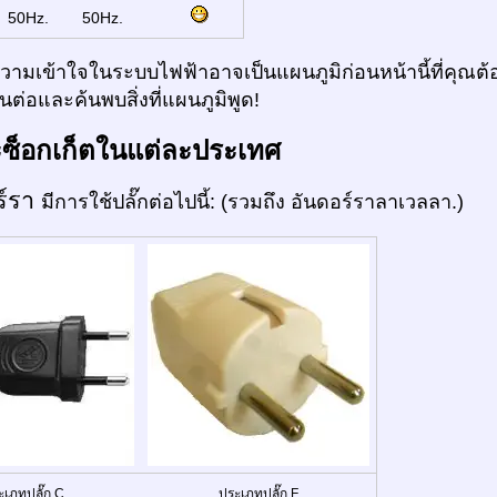
:
50Hz.
50Hz.
ามเข้าใจในระบบไฟฟ้าอาจเป็นแผนภูมิก่อนหน้านี้ที่คุณต้อ
ต่อและค้นพบสิ่งที่แผนภูมิพูด!
ะซ็อกเก็ตในแต่ละประเทศ
ร์รา
มีการใช้ปลั๊กต่อไปนี้: (รวมถึง อันดอร์ราลาเวลลา.)
ะเภทปลั๊ก C
ประเภทปลั๊ก F