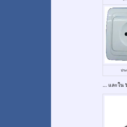
ประ
... และใน