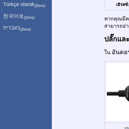
Türkçe olarak
เฮิรตซ์
(βeta)
한국어로
(βeta)
หากคุณมีคว
สามารถอ่าน
בעברית
(βeta)
ปลั๊กแล
อันดอ
ใน
ปร