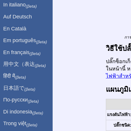
In italiano
(βeta)
Auf Deutsch
En Català
การ
Em português
(βeta)
วิธีใช้ป
En français
(βeta)
ปลั๊กซ็อกเ
用中文（表达
(βeta)
ในหน้านี้ 
हिंदी में
ไฟฟ้าสำหรั
(βeta)
日本語で
แผนภูมิ
(βeta)
По-русски
(βeta)
Di indonesia
(βeta)
แรงดันไฟฟ้า
Trong việt
(βeta)
ปลั๊กชนิด