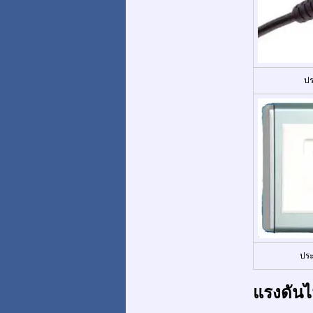
ปร
ประ
แรงดันไ