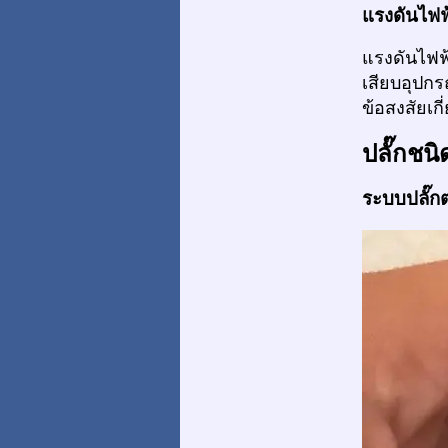
แรงดันไฟฟ้
แรงดันไฟฟ
เสียบอุปกร
ข้อสงสัยเก
ปลั๊กชนิ
ระบบปลั๊กต