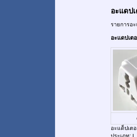
อะแดปเ
รายการอะแ
อะแดปเตอร์
อะแด็ปเตอร
ประเภท: I