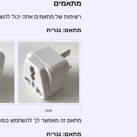
מתאמים
רשימות של מתאמים אתה יכול להש
מתאם: גנרית
חזית
מתאם זה מאפשר לך להשתמש בסוגי תקעים: , C, D, E, F, G, H, I, J, K, L, M, N
מתאם: גנרית