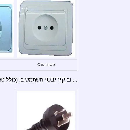
סוג יציאה C
קיריבטי
... וב
תשתמש ב: (כולל טאר