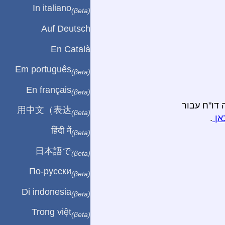
In italiano
(βeta)
Auf Deutsch
En Català
Em português
(βeta)
En français
(βeta)
 דו"ח עבור
用中文（表达
(βeta)
אן
.
हिंदी में
(βeta)
日本語で
(βeta)
По-русски
(βeta)
Di indonesia
(βeta)
Trong việt
(βeta)