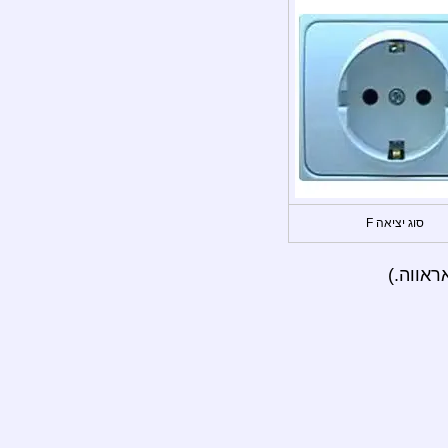
סוג יציאה F
אווה.)