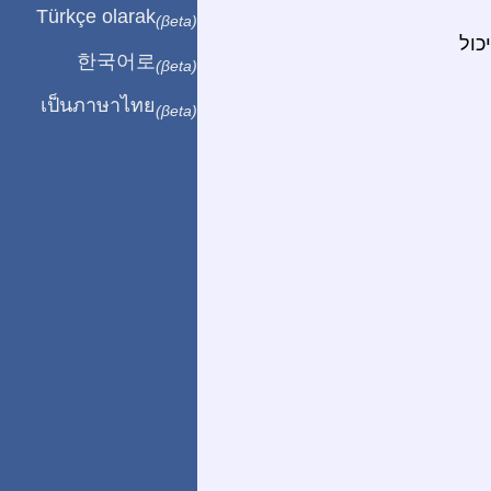
Türkçe olarak
(βeta)
כול
한국어로
(βeta)
เป็นภาษาไทย
(βeta)