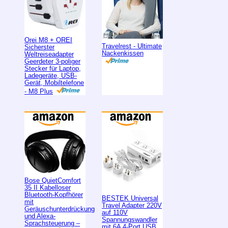
Orei M8 + OREI
Travelrest - Ultimate
Sicherster
Nackenkissen
Weltreiseadapter
Geerdeter 3-poliger
Stecker für Laptop,
Ladegeräte, USB-
Gerät, Mobiltelefone
- M8 Plus
Bose QuietComfort
35 II Kabelloser
Bluetooth-Kopfhörer
BESTEK Universal
mit
Travel Adapter 220V
Geräuschunterdrückung
auf 110V
und Alexa-
Spannungswandler
Sprachsteuerung –
mit 6A 4-Port USB