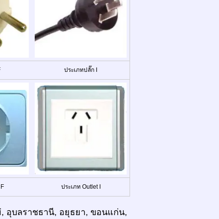
F
ประเภทปลั๊ก I
 F
ประเภท Outlet I
ม่, อุบลราชธานี, อยุธยา, ขอนแก่น,