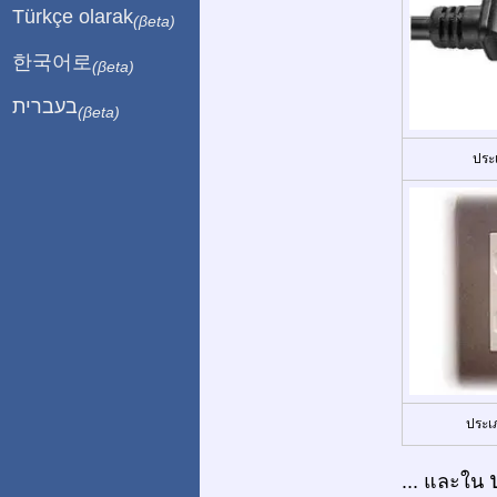
Türkçe olarak
(βeta)
한국어로
(βeta)
בעברית
(βeta)
ประ
ประเ
... และใน