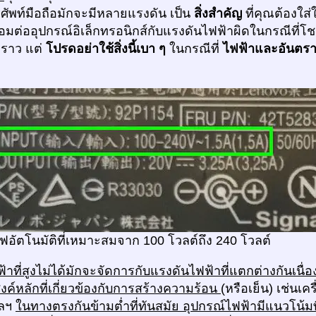
รศัพท์มือถือมักจะมีหลายแรงดัน เป็น
สิ่งสำคัญ
ที่คุณต้องใ
่อมต่ออุปกรณ์อิเล็กทรอนิกส์กับแรงดันไฟฟ้าผิดในกรณีที่โช
คราว แต่
โปรดอย่าใช้สิ่งนี้เบา ๆ
ในกรณีที่
ไฟฟ้าและอันตร
ฟอัตโนมัติที่เหมาะสมจาก 100 โวลต์ถึง 240 โวลต์
้าที่สูงไม่ได้มักจะจัดการกับแรงดันไฟฟ้าที่แตกต่างกันเนื่อ
ะสงค์หลักที่เกี่ยวข้องกับการสร้างความร้อน
(หรือเย็น) เช่นเค
ฯลฯ
ในทางตรงกันข้ามต่ำที่ทันสมัย อุปกรณ์ไฟฟ้ามีแนวโน้มท