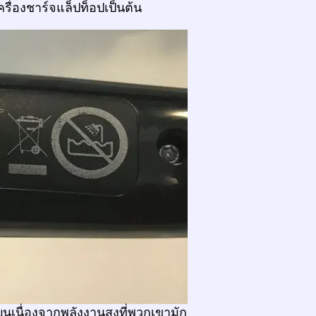
เครื่องชาร์จแล็ปท็อปเป็นต้น
บนเนื่องจากพลังงานสูงที่พวกเขามัก