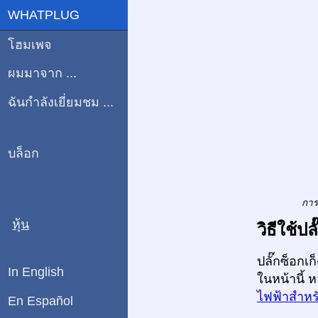
WHATPLUG
โฮมเพจ
ผมมาจาก ...
ฉันกำลังเยี่ยมชม ...
บล็อก
การ
หุ้น
วิธีใช้
ปลั๊กซ็อกเ
In English
ในหน้านี้ 
ไฟฟ้าสำหรั
En Español