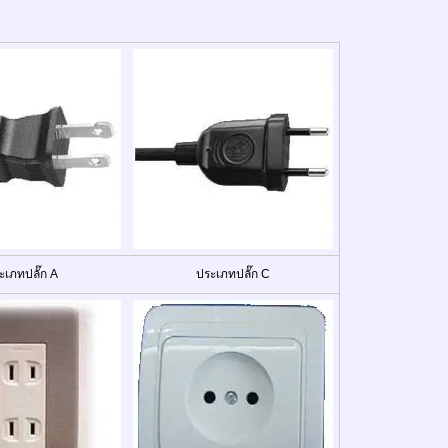
ะเภทปลั๊ก A
ประเภทปลั๊ก C