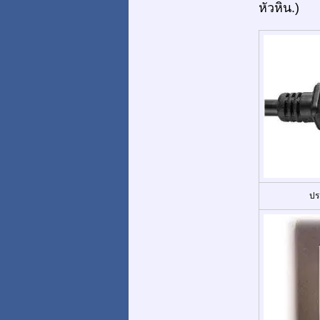
หัวหิน.)
ปร