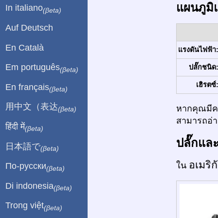
แผนภูมิ
In italiano
(βeta)
Auf Deutsch
En Català
แรงดันไฟฟ้า
Em português
ปลั๊กชนิด
(βeta)
เฮิรตซ์
En français
(βeta)
用中文（表达
หากคุณมีคว
(βeta)
สามารถอ่าน
हिंदी में
(βeta)
ปลั๊กแล
日本語で
(βeta)
อเมริ
ใน
По-русски
(βeta)
Di indonesia
(βeta)
Trong việt
(βeta)