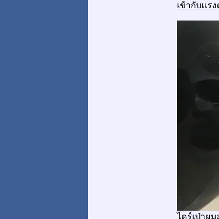
เข้ากับแรง
ไดร์เป่าผม