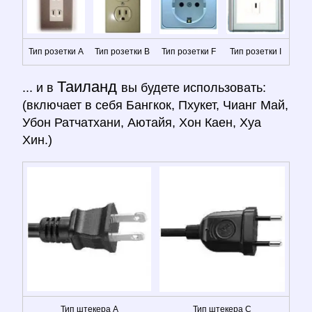
Тип розетки A
Тип розетки B
Тип розетки F
Тип розетки I
Таиланд
... и в
вы будете использовать:
(включает в себя Бангкок, Пхукет, Чианг Май,
Убон Ратчатхани, Аютайя, Хон Каен, Хуа
Хин.)
Тип штекера A
Тип штекера C