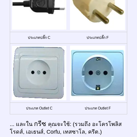
ประเภทปลั๊ก C
ประเภทปลั๊ก F
ประเภท Outlet C
ประเภท Outlet F
กรีซ
... และใน
คุณจะใช้: (รวมถึง อะโครโพลิส
โรดส์, เอเธนส์, Corfu, เทสซาโล, ครีต.)