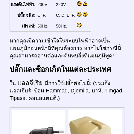
แรงดันไฟฟ้า:
230V.
220V.
ปลั๊กชนิด:
C, F.
C, D, E, F.
เฮิรตซ์:
50Hz.
50Hz.
หากคุณมีความเข้าใจในระบบไฟฟ้าอาจเป็น
แผนภูมิก่อนหน้านี้ที่คุณต้องการ หากไม่ใช่กรณีนี้
คุณสามารถอ่านต่อและค้นพบสิ่งที่แผนภูมิพูด!
ปลั๊กและซ็อกเก็ตในแต่ละประเทศ
แอลจีเรีย
ใน
มีการใช้ปลั๊กต่อไปนี้: (รวมถึง
แอลเจียร์, ป้อม Hammad, Djemila, บาห์, Timgad,
Tipasa, คอนสแตนติ.)