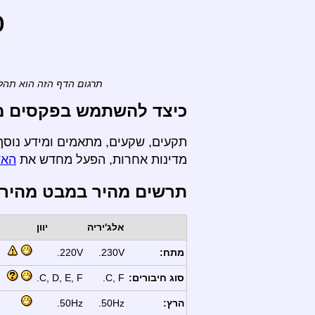
o
תרגום הדף הזה הוא תהלי
כיצד להשתמש בפקסים מ- א
תקעים, שקעים, מתאמים ומידע נוסף ה
מדינות אחרות, הפעל מחדש את
האש
תרשים מהיר במבט מהיר
אלג'יריה
יוון
מתח:
230V.
220V.
סוג חיבורים:
C, F.
C, D, E, F.
הרץ:
50Hz.
50Hz.