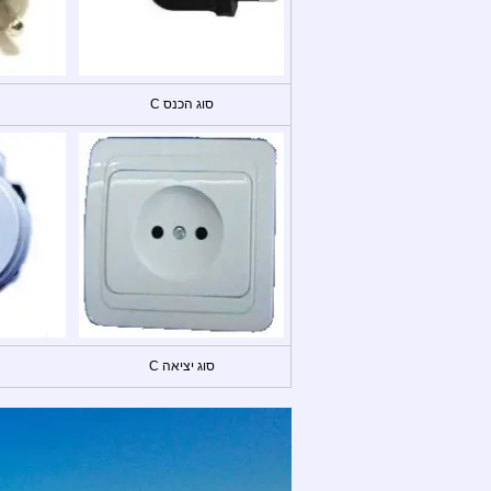
סוג הכנס C
סוג יציאה C