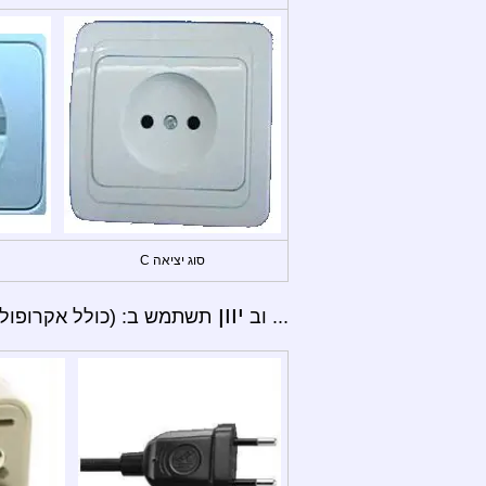
סוג יציאה C
יוון
... וב
תשתמש ב: (כולל אקרופוליס 