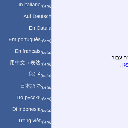
In italiano
(βeta)
Auf Deutsch
En Català
Em português
(βeta)
En français
(βeta)
ח עבור
用中文（表达
(βeta)
אן
.
हिंदी में
(βeta)
日本語で
(βeta)
По-русски
(βeta)
Di indonesia
(βeta)
Trong việt
(βeta)