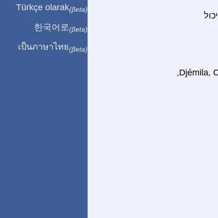
Türkçe olarak
(βeta)
כול
한국어로
(βeta)
เป็นภาษาไทย
(βeta)
נעשה שימוש בתקעים הבאים: (כולל אלג'יר, חמאד פורט, Djémila, Casbah, Timgad, Tipasa,