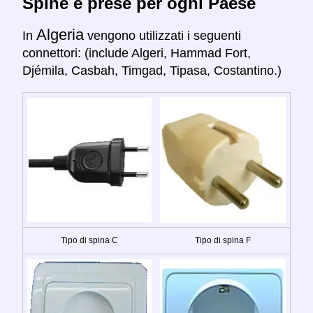
Spine e prese per ogni Paese
Algeria
In
vengono utilizzati i seguenti
connettori: (include Algeri, Hammad Fort,
Djémila, Casbah, Timgad, Tipasa, Costantino.)
Tipo di spina C
Tipo di spina F