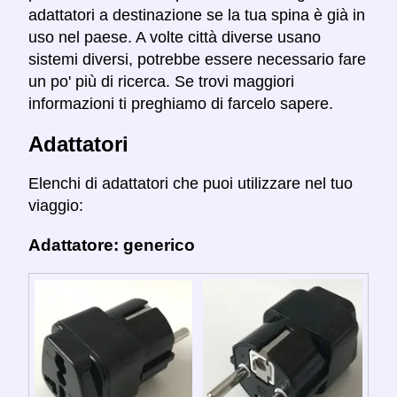
adattatori a destinazione se la tua spina è già in
uso nel paese. A volte città diverse usano
sistemi diversi, potrebbe essere necessario fare
un po' più di ricerca. Se trovi maggiori
informazioni ti preghiamo di farcelo sapere.
Adattatori
Elenchi di adattatori che puoi utilizzare nel tuo
viaggio:
Adattatore: generico