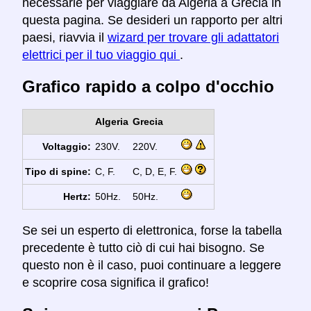
necessarie per viaggiare da Algeria a Grecia in
questa pagina. Se desideri un rapporto per altri
paesi, riavvia il
wizard per trovare gli adattatori
elettrici per il tuo viaggio qui
.
Grafico rapido a colpo d'occhio
Algeria
Grecia
Voltaggio:
230V.
220V.
Tipo di spine:
C, F.
C, D, E, F.
Hertz:
50Hz.
50Hz.
Se sei un esperto di elettronica, forse la tabella
precedente è tutto ciò di cui hai bisogno. Se
questo non è il caso, puoi continuare a leggere
e scoprire cosa significa il grafico!