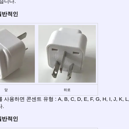
습니다.
 일반적인
앞
뒤로
용하면 콘센트 유형 : A, B, C, D, E, F, G, H, I, J, K
.
 일반적인