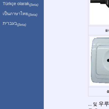
Türkçe olarak
(βeta)
เป็นภาษาไทย
(βeta)
בעברית
(βeta)
플
출
우
... 및