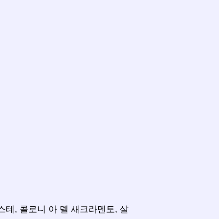
스테, 콜로니 아 델 새크라멘토, 살