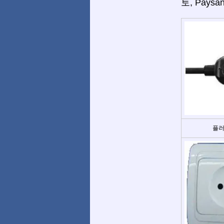
토, Pays
플러