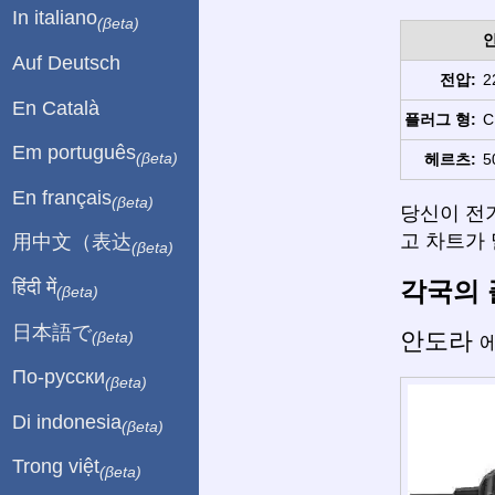
In italiano
(βeta)
Auf Deutsch
전압:
2
En Català
플러그 형:
C
Em português
(βeta)
헤르츠:
5
En français
(βeta)
당신이 전
고 차트가 
用中文（表达
(βeta)
각국의 
हिंदी में
(βeta)
日本語で
안도라
(βeta)
에
По-русски
(βeta)
Di indonesia
(βeta)
Trong việt
(βeta)