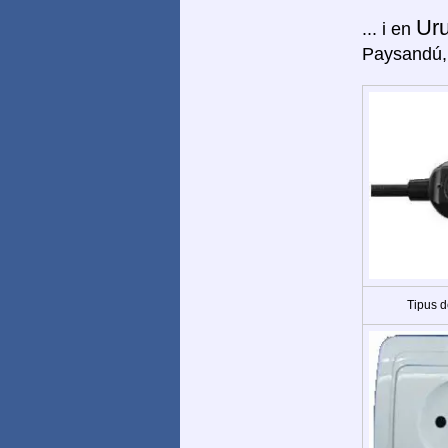
Ur
... i en
Paysandú,
Tipus d