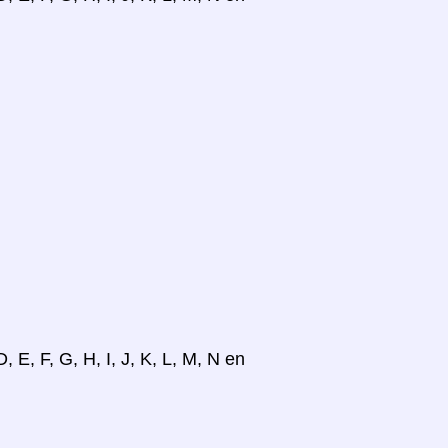
, E, F, G, H, I, J, K, L, M, N en