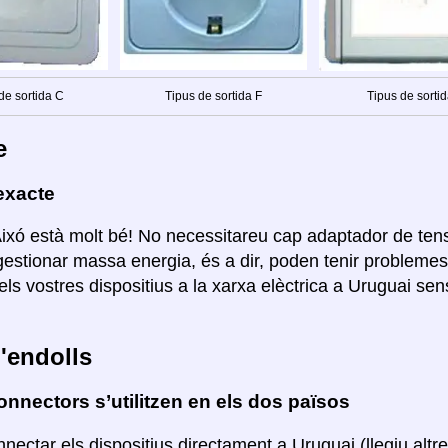
de sortida C
Tipus de sortida F
Tipus de sortid
e
exacte
Aixó està molt bé! No necessitareu cap adaptador de ten
estionar massa energia, és a dir, poden tenir probleme
els vostres dispositius a la xarxa elèctrica a Uruguai se
'endolls
nnectors s’utilitzen en els dos països
nectar els dispositius directament a Uruguai (llegiu alt