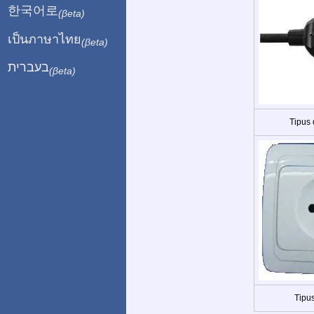
한국어로
(βeta)
เป็นภาษาไทย
(βeta)
בעברית
(βeta)
Tipus
Tipus