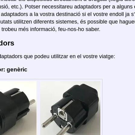
nsió, etc.). Potser necessitareu adaptadors per a algun
r adaptadors a la vostra destinació si el vostre endoll ja s
ciutats utilitzen diferents sistemes, és possible que hag
i trobeu més informació, feu-nos-ho saber.
dors
daptadors que podeu utilitzar en el vostre viatge:
r: genèric