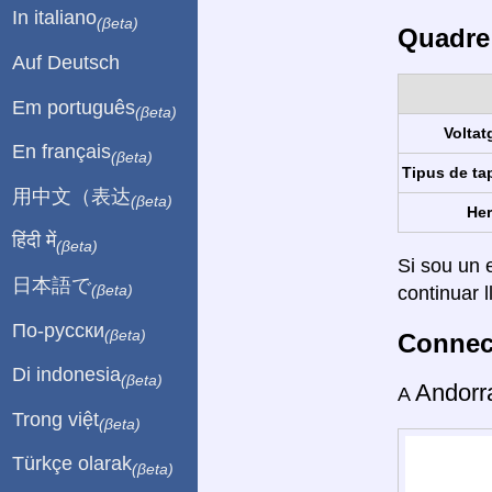
In italiano
(βeta)
Quadre 
Auf Deutsch
Em português
(βeta)
Voltat
En français
(βeta)
Tipus de ta
用中文（表达
(βeta)
Her
हिंदी में
(βeta)
Si sou un e
日本語で
continuar l
(βeta)
По-русски
(βeta)
Connect
Di indonesia
(βeta)
Andor
A
Trong việt
(βeta)
Türkçe olarak
(βeta)