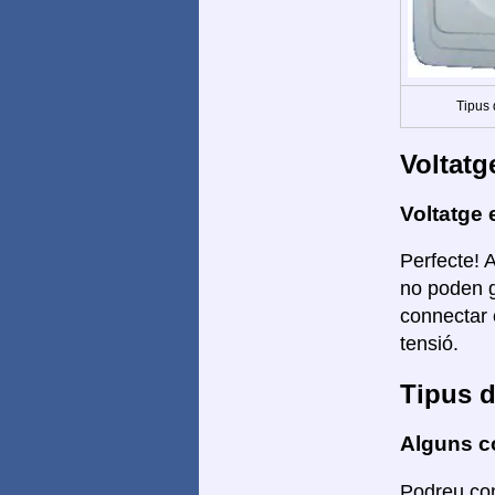
Tipus 
Voltatg
Voltatge 
Perfecte! 
no poden g
connectar 
tensió.
Tipus d
Alguns co
Podreu con