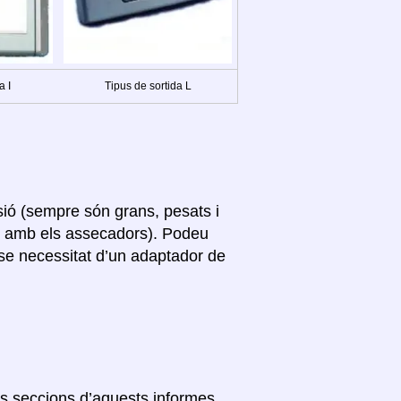
a I
Tipus de sortida L
sió (sempre són grans, pesats i
s amb els assecadors). Podeu
nse necessitat d’un adaptador de
res seccions d’aquests informes