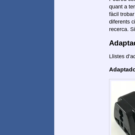
quant a te
fàcil troba
diferents 
recerca. S
Adapta
Llistes d’a
Adaptado