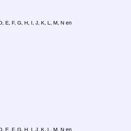
, E, F, G, H, I, J, K, L, M, N en
, E, F, G, H, I, J, K, L, M, N en