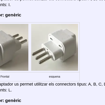
nts: I.
r: genèric
Frontal
esquena
tador us permet utilitzar els connectors tipus: A, B, C, D
nts: L.
r: genèric