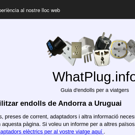
periència al nostre lloc web
WhatPlug.inf
Guia d'endolls per a viatgers
litzar endolls de Andorra a Uruguai
, preses de corrent, adaptadors i altra informació necess
aquesta pàgina. Si voleu un informe per a altres països, 
aptadors elèctrics per al vostre viatge aquí
.