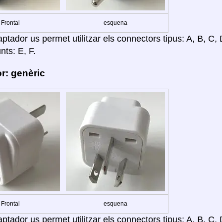
Frontal
esquena
tador us permet utilitzar els connectors tipus: A, B, C, D
nts: E, F.
r: genèric
Frontal
esquena
tador us permet utilitzar els connectors tipus: A, B, C, D