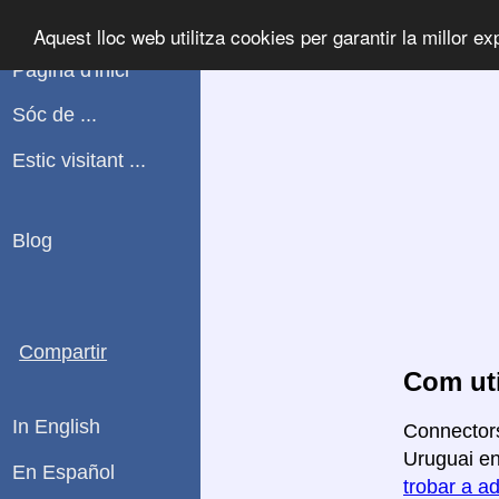
WHATPLUG
Aquest lloc web utilitza cookies per garantir la millor ex
Pàgina d'inici
Sóc de ...
Estic visitant ...
Blog
Compartir
Com uti
In English
Connectors
Uruguai en 
En Español
trobar a ad