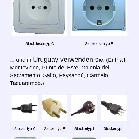
Steckdosentyp C
Steckdosentyp F
Uruguay verwenden
... und in
Sie: (Enthält
Montevideo, Punta del Este, Colonia del
Sacramento, Salto, Paysandú, Carmelo,
Tacuarembó.)
Steckertyp C
Steckertyp F
Steckertyp I
Steckertyp L