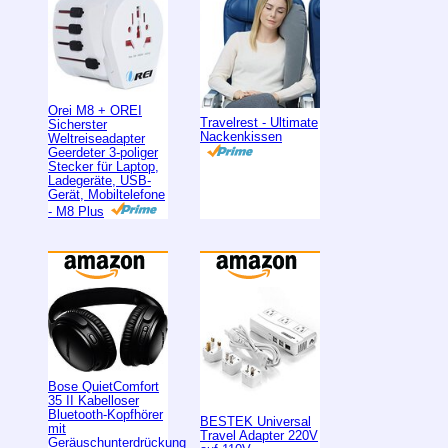
Orei M8 + OREI
Travelrest - Ultimate
Sicherster
Nackenkissen
Weltreiseadapter
Geerdeter 3-poliger
Stecker für Laptop,
Ladegeräte, USB-
Gerät, Mobiltelefone
- M8 Plus
Bose QuietComfort
35 II Kabelloser
Bluetooth-Kopfhörer
BESTEK Universal
mit
Travel Adapter 220V
Geräuschunterdrückung