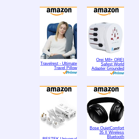
Orei M8+ OREI
Travelrest - Ultimate
Safest World
Travel Pillow
Adapter Grounded
Bose QuietComfort
35 II Wireless
Bluetooth
BESTEK Universal