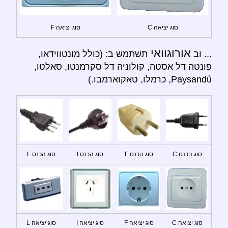
סוג יציאה C
סוג יציאה F
אורוגוואי
... וב
תשתמש ב: (כולל מונטווידאו,
פונטה דל אסטה, קולוניה דל סקרמנטו, סאלטו,
Paysandú, כרמלו, טאקוארמבו.)
סוג הכנס C
סוג הכנס F
סוג הכנס I
סוג הכנס L
סוג יציאה C
סוג יציאה F
סוג יציאה I
סוג יציאה L