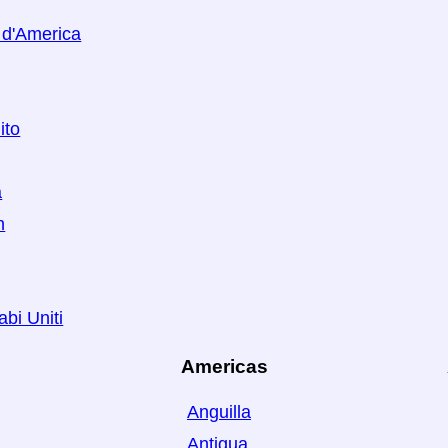
i d'America
ito
a
n
abi Uniti
Americas
Anguilla
Antigua