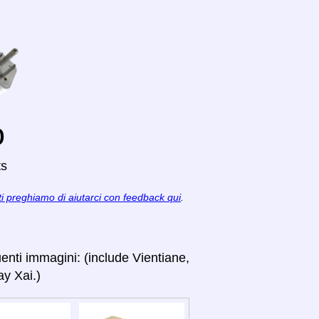
o
ts
ti preghiamo di aiutarci con feedback qui
.
uenti immagini: (include Vientiane,
y Xai.)