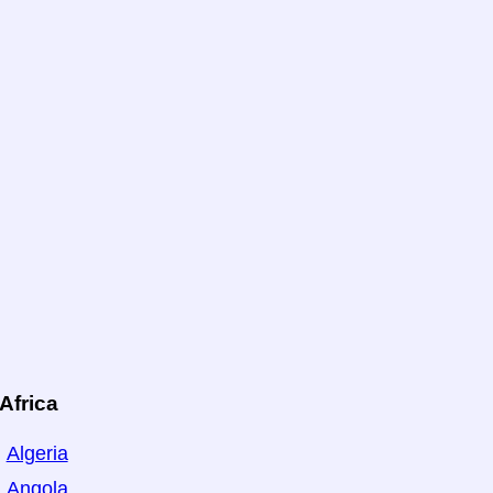
Africa
Algeria
Angola