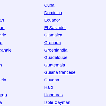
Cuba
Dominica
Man
Ecuador
ari
El Salvador
arie
Giamaica
oe
Grenada
 Canale
Groenlandia
Guadeloupe
n
Guatemala
Guiana francese
tein
Guyana
Haiti
rgo
Honduras
a
Isole Cayman