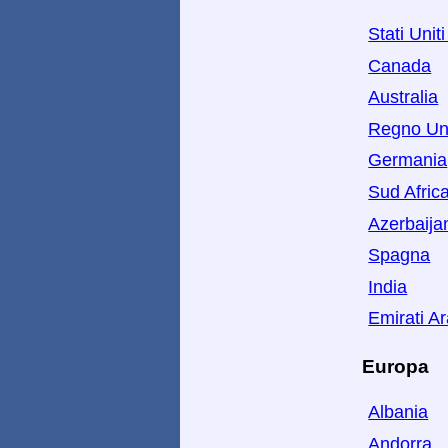
Stati Unit
Canada
Australia
Regno Un
Germania
Sud Afric
Azerbaija
Spagna
India
Emirati Ar
Europa
Albania
Andorra