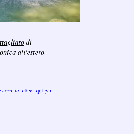
ttagliato
di
ronica all'estero.
 corretto, clicca qui per