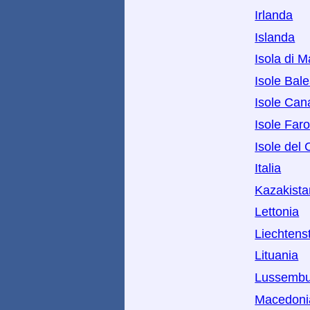
Irlanda
Islanda
Isola di 
Isole Bale
Isole Can
Isole Far
Isole del
Italia
Kazakista
Lettonia
Liechtens
Lituania
Lussembu
Macedoni