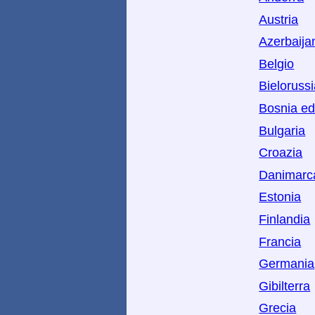
Austria
Azerbaija
Belgio
Bieloruss
Bosnia ed
Bulgaria
Croazia
Danimarc
Estonia
Finlandia
Francia
Germania
Gibilterra
Grecia