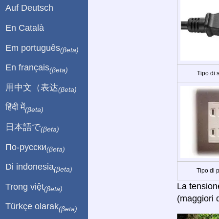
Auf Deutsch
En Català
Em português
(βeta)
En français
(βeta)
Tipo di 
用中文（表达
(βeta)
हिंदी में
(βeta)
日本語で
(βeta)
По-русски
(βeta)
Di indonesia
(βeta)
Tipo di 
La tensione
Trong việt
(βeta)
(maggiori d
Türkçe olarak
(βeta)