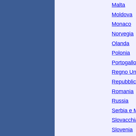
Malta
Moldova
Monaco
Norvegia
Olanda
Polonia
Portogall
Regno Un
Repubbli
Romania
Russia
Serbia e 
Slovacchi
Slovenia