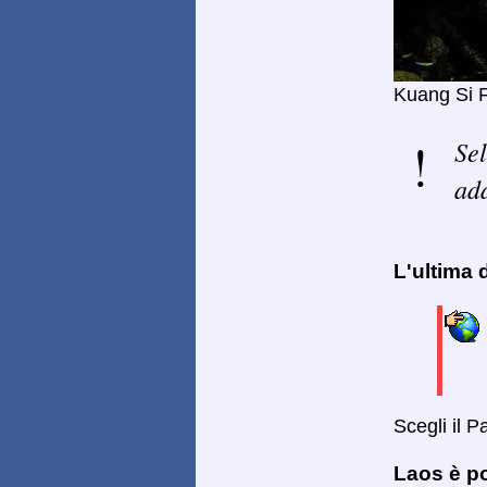
Kuang Si F
Sel
ada
L'ultima
Scegli il 
Laos è po