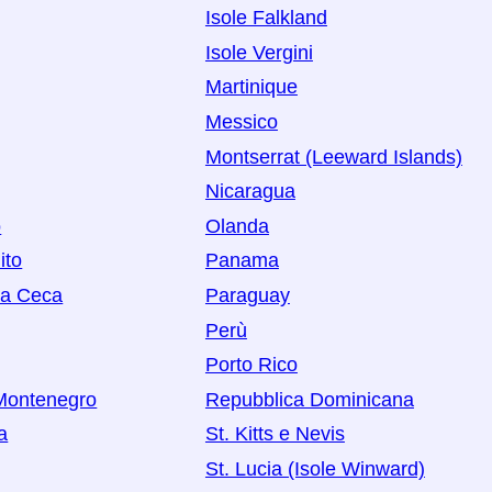
Isole Falkland
Isole Vergini
Martinique
Messico
Montserrat (Leeward Islands)
Nicaragua
o
Olanda
ito
Panama
ca Ceca
Paraguay
Perù
Porto Rico
Montenegro
Repubblica Dominicana
a
St. Kitts e Nevis
St. Lucia (Isole Winward)