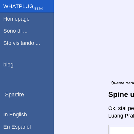
WHATPLUG
(ΒETA)
Homepage
Sono di ...
Sto visitando ...
blog
Questa tradu
Spine u
Spartire
Ok, stai p
In English
Luang Pra
En Español