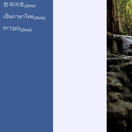
한국어로
(βeta)
เป็นภาษาไทย
(βeta)
בעברית
(βeta)