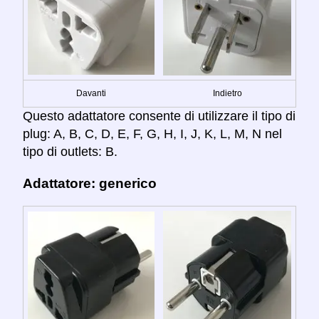
Davanti
Indietro
Questo adattatore consente di utilizzare il tipo di
plug: A, B, C, D, E, F, G, H, I, J, K, L, M, N nel
tipo di outlets: B.
Adattatore: generico