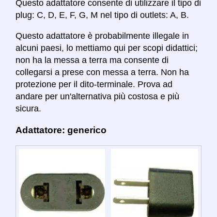
Questo adattatore consente di utilizzare il tipo di
plug: C, D, E, F, G, M nel tipo di outlets: A, B.
Questo adattatore è probabilmente illegale in
alcuni paesi, lo mettiamo qui per scopi didattici;
non ha la messa a terra ma consente di
collegarsi a prese con messa a terra. Non ha
protezione per il dito-terminale. Prova ad
andare per un'alternativa più costosa e più
sicura.
Adattatore: generico