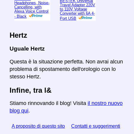
BESTEK Universal
Headphones, Noise-
Travel Adapter 220V
Cancelling, with
to 110V Voltage
Alexa Voice Control
Converter with 6A 4-
- Black
Port USB
Hertz
Uguale Hertz
Questa è la situazione perfetta. Non avrai alcun
problema di spostamento dell'orologio con lo
stesso Hertz.
Infine, tra l&
Stiamo rinnovando il blog! Visita
il nostro nuovo
blog qui
.
A proposito di questo sito
Contatti e suggerimenti