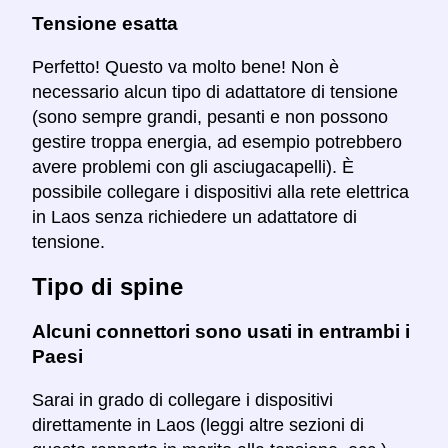
Tensione esatta
Perfetto! Questo va molto bene! Non è
necessario alcun tipo di adattatore di tensione
(sono sempre grandi, pesanti e non possono
gestire troppa energia, ad esempio potrebbero
avere problemi con gli asciugacapelli). È
possibile collegare i dispositivi alla rete elettrica
in Laos senza richiedere un adattatore di
tensione.
Tipo di spine
Alcuni connettori sono usati in entrambi i
Paesi
Sarai in grado di collegare i dispositivi
direttamente in Laos (leggi altre sezioni di