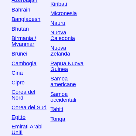
Azerbaijan
Kiribati
Bahrain
Micronesia
Bangladesh
Nauru
Bhutan
Nuova
Birmania /
Caledonia
Myanmar
Nuova
Brunei
Zelanda
Cambogia
Papua Nuova
Guinea
Cina
Samoa
Cipro
americane
Corea del
Samoa
Nord
occidentali
Corea del Sud
Tahiti
Egitto
Tonga
Emirati Arabi
Uniti