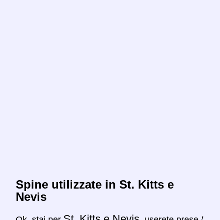
Spine utilizzate in St. Kitts e
Nevis
St. Kitts e Nevis
Ok, stai per
, userete prese /