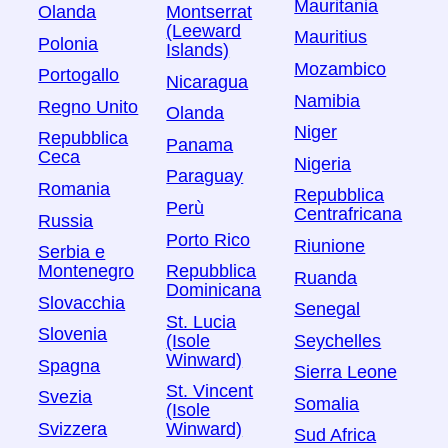
Mauritania
Olanda
Montserrat
(Leeward
Mauritius
Polonia
Islands)
Mozambico
Portogallo
Nicaragua
Namibia
Regno Unito
Olanda
Niger
Repubblica
Panama
Ceca
Nigeria
Paraguay
Romania
Repubblica
Perù
Centrafricana
Russia
Porto Rico
Riunione
Serbia e
Montenegro
Repubblica
Ruanda
Dominicana
Slovacchia
Senegal
St. Lucia
Slovenia
(Isole
Seychelles
Winward)
Spagna
Sierra Leone
St. Vincent
Svezia
Somalia
(Isole
Svizzera
Winward)
Sud Africa