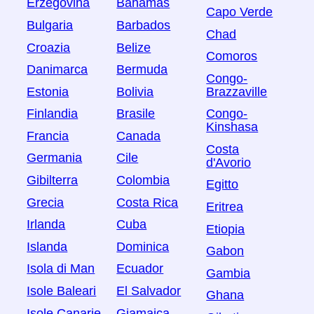
Erzegovina
Bahamas
Capo Verde
Bulgaria
Barbados
Chad
Croazia
Belize
Comoros
Danimarca
Bermuda
Congo-
Estonia
Bolivia
Brazzaville
Finlandia
Brasile
Congo-
Kinshasa
Francia
Canada
Costa
Germania
Cile
d'Avorio
Gibilterra
Colombia
Egitto
Grecia
Costa Rica
Eritrea
Irlanda
Cuba
Etiopia
Islanda
Dominica
Gabon
Isola di Man
Ecuador
Gambia
Isole Baleari
El Salvador
Ghana
Isole Canarie
Giamaica