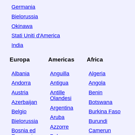
Germania
Bielorussia
Okinawa
Stati Uniti d'America
India
Europa
Americas
Africa
Albania
Anguilla
Algeria
Andorra
Antigua
Angola
Austria
Antille
Benin
Olandesi
Azerbaijan
Botswana
Argentina
Belgio
Burkina Faso
Aruba
Bielorussia
Burundi
Azzorre
Bosnia ed
Camerun