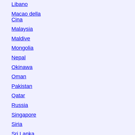
Libano
Macao della
Cina
Malaysia
Maldive
Mongolia
Nepal
Okinawa
Oman
Pakistan
Qatar
Russia
Singapore
Siria
Sri Lanka